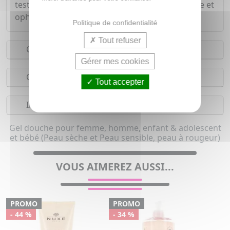
testé sous contrôle dermatologique, pédiatrique et
ophtalmologique.
Politique de confidentialité
Tout refuser
Conseils d'utilisation
Gérer mes cookies
Composition
Tout accepter
Indications
Gel douche pour femme, homme, enfant & adolescent
et bébé (Peau sèche et Peau sensible, peau à rougeur)
VOUS AIMEREZ AUSSI...
PROMO
PROMO
- 44 %
- 34 %