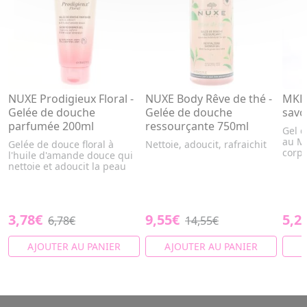
NUXE Prodigieux Floral -
NUXE Body Rêve de thé -
MKL 
Gelée de douche
Gelée de douche
savo
parfumée 200ml
ressourçante 750ml
Gel 
au Mo
Gelée de douce floral à
Nettoie, adoucit, rafraichit
corps
l'huile d'amande douce qui
nettoie et adoucit la peau
3,78€
9,55€
5,2
6,78€
14,55€
AJOUTER AU PANIER
AJOUTER AU PANIER
A