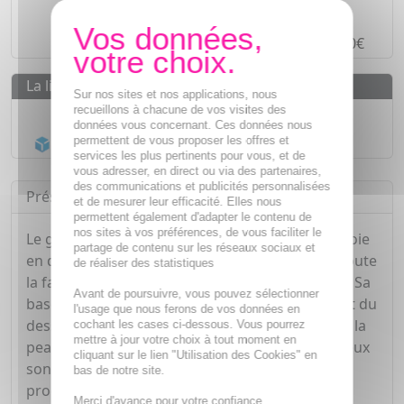
Paiement en ligne
SÉCURISÉ
Paiement en
4 fois sans frais
à partir de 30€
La livraison
Sur nos sites et nos applications, nous
recueillons à chacune de vos visites des
Livraison gratuite dès
55€
données vous concernant. Ces données nous
Acheminement Chronopost
en 24h*
permettent de vous proposer les offres et
services les plus pertinents pour vous, et de
vous adresser, en direct ou via des partenaires,
des communications et publicités personnalisées
Présentation
et de mesurer leur efficacité. Elles nous
permettent également d'adapter le contenu de
nos sites à vos préférences, de vous faciliter le
Le gel douche ultra-hydratant de Topicrem nettoie
partage de contenu sur les réseaux sociaux et
en douceur et protège la peau. Il est adapté à toute
de réaliser des statistiques
la famille pour le corps, le visage et les cheveux. Sa
Avant de poursuivre, vous pouvez sélectionner
base lavante, sans savon, préserve durablement du
l'usage que nous ferons de vos données en
dessèchement de la peau. Après son utilisation, la
cochant les cases ci-dessous. Vous pourrez
mettre à jour votre choix à tout moment en
peau est douce, hydratée et agréable. Les cheveux
cliquant sur le lien "Utilisation des Cookies" en
sont, quant à eux, doux et brillants. De plus, ce
bas de notre site.
produit ne pique pas les yeux. Le gel douche est
Merci d'avance pour votre confiance.