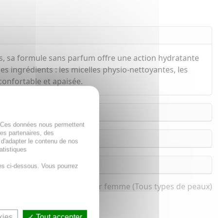
ants, sa formule sans parfum offre une action hydratante
es ingrédients : les micelles physio-nettoyantes, les
confortable et apaisée.
. Ces données nous permettent
des partenaires, des
 d'adapter le contenu de nos
atistiques
es ci-dessous. Vous pourrez
Eau micellaire pour femme (Tous types de peaux)
kies
Tout accepter