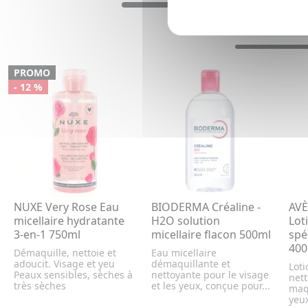
PROMO
- 12 %
NUXE Very Rose Eau
BIODERMA Créaline -
AVÈ
micellaire hydratante
H2O solution
Lot
3-en-1 750ml
micellaire flacon 500ml
spéc
400
Démaquille, nettoie et
Eau micellaire
adoucit. Visage et yeu
démaquillante et
Loti
Peaux sensibles, sèches à
nettoyante pour le visage
net
très sèches
et les yeux, conçue pour...
maqu
yeux