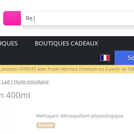
RQUES
BOUTIQUES CADEAUX
So
Livraison OFFERTE avec
Prado Mermoz Premium
ou à partir de 55
 Lait / Huile micellaire
on 400ml
Nettoyant démaquillant physiologique.
En stock