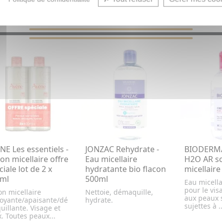
VOUS AIMEREZ AUSSI...
NE Les essentiels -
JONZAC Rehydrate -
BIODERMA 
ion micellaire offre
Eau micellaire
H2O AR so
iale lot de 2 x
hydratante bio flacon
micellair
ml
500ml
Eau micella
pour le vis
on micellaire
Nettoie, démaquille,
aux peaux 
toyante/apaisante/dé
hydrate.
sujettes à ..
illante. Visage et
. Toutes peaux...