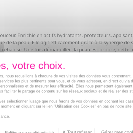
n douceur. Enrichie en actifs hydratants, protecteurs, apais
e de la peau. Elle agit efficacement grâce à la synergie de s
tréhalose. Une fois démaquillée, la peau est propre, nette, 
ions, nous recueillons à chacune de vos visites des données vous concernant
services les plus pertinents pour vous, et de vous adresser, en direct ou via 
ersonnalisées et de mesurer leur efficacité. Elles nous permettent également
s faciliter le partage de contenu sur les réseaux sociaux et de réaliser des st
vez sélectionner l'usage que nous ferons de vos données en cochant les cas
t moment en cliquant sur le lien "Utilisation des Cookies" en bas de notre site.
iance.
Tout refuser
Gérer mes coo
Politique de confidentialité