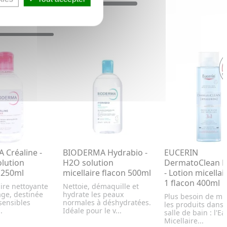
Créaline -
BIODERMA Hydrabio -
EUCERIN
lution
H2O solution
DermatoClean H
e 250ml
micellaire flacon 500ml
- Lotion micellai
1 flacon 400ml
ire nettoyante
Nettoie, démaquille et
age, destinée
hydrate les peaux
Plus besoin de mul
sensibles
normales à déshydratées.
les produits dans 
.
Idéale pour le v...
salle de bain : l'Ea
Micellaire...