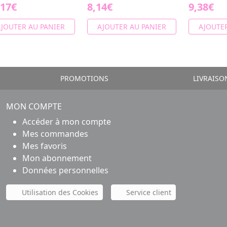
,17€
8,14€
9,38€
JOUTER AU PANIER
AJOUTER AU PANIER
AJOUTER
PROMOTIONS
LIVRAISO
MON COMPTE
Accéder à mon compte
Mes commandes
Mes favoris
Mon abonnement
Données personnelles
Utilisation des Cookies
Service client