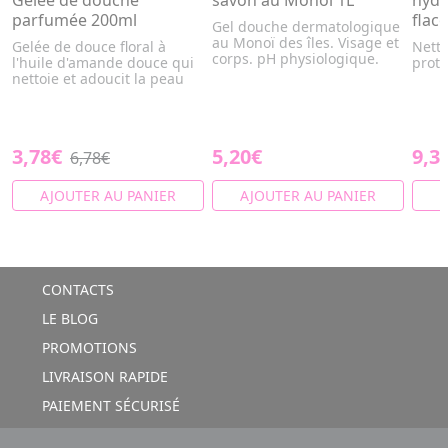
Gelée de douche
savon au Monoï 1L
hydr
parfumée 200ml
flac
Gel douche dermatologique
au Monoï des îles. Visage et
Gelée de douce floral à
Netto
corps. pH physiologique.
l'huile d'amande douce qui
prot
nettoie et adoucit la peau
3,78€
5,20€
9,3
6,78€
AJOUTER AU PANIER
AJOUTER AU PANIER
A
CONTACTS
LE BLOG
PROMOTIONS
LIVRAISON RAPIDE
PAIEMENT SÉCURISÉ