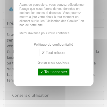
Livraison gratuite dès
55€
Avant de poursuivre, vous pouvez sélectionner
Acheminement Chronopost
en 24h*
l'usage que nous ferons de vos données en
cochant les cases ci-dessous. Vous pourrez
mettre à jour votre choix à tout moment en
cliquant sur le lien "Utilisation des Cookies" en
Présentation
bas de notre site.
Merci d'avance pour votre confiance.
Craquez pour cette gelée de douche ultra-
sensorielle formulée avec une base lavante
Politique de confidentialité
végétale.
Cette gelée nettoie la peau avec délicatesse pour la
Tout refuser
laisser douce et confortable.
Gérer mes cookies
Sa texture fondante à l'irrésistible parfum de Thé
Vert se transforme en une fine mousse rinçable
Tout accepter
facilement. Elle vous réserve un moment hors du
temps pour le corps et l'esprit.
Conseils d'utilisation