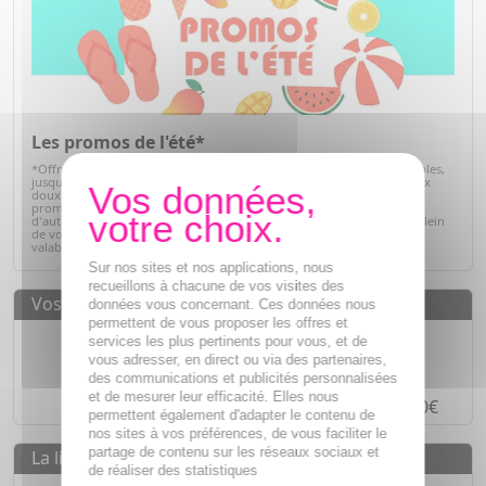
Les promos de l'été*
*Offre valables sur articles signalés, dans la limite des stocks disponibles,
jusqu'au 31/08/2026. Profitez de l'été pour prendre soin de vous à prix
doux. Retrouvez une sélection de produits de parapharmacie en
promotion : soins solaires, hydratation, bien-être, hygiène et bien
d'autres essentiels du quotidien. C'est le moment idéal pour faire le plein
de vos produits préférés tout en réalisant de belles économies. Offre
valable dans la limite des stocks disponibles.
Voir la sélection
Sur nos sites et nos applications, nous
recueillons à chacune de vos visites des
Vos avantages
données vous concernant. Ces données nous
permettent de vous proposer les offres et
Des prix
IMBATTABLES
services les plus pertinents pour vous, et de
vous adresser, en direct ou via des partenaires,
Paiement en ligne
SÉCURISÉ
des communications et publicités personnalisées
et de mesurer leur efficacité. Elles nous
Paiement en
4 fois sans frais
à partir de 30€
permettent également d'adapter le contenu de
nos sites à vos préférences, de vous faciliter le
partage de contenu sur les réseaux sociaux et
La livraison
de réaliser des statistiques