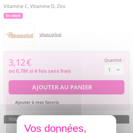
Vitamine C, Vitamine D, Zinc
En stock
Vitascorbol
3,12
€
Quantité :
ou
0,78€
si 4 fois sans frais
AJOUTER AU PANIER
Ajouter à mes favoris
Vos avantages
Des prix
IMBATTABLES