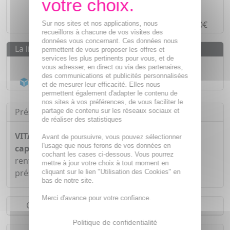
Paiement en ligne
SÉCURISÉ
Paiement en
4 fois sans frais
à partir de 30€
Sur nos sites et nos applications, nous
recueillons à chacune de vos visites des
données vous concernant. Ces données nous
La livraison
permettent de vous proposer les offres et
services les plus pertinents pour vous, et de
Livraison gratuite dès
55€
vous adresser, en direct ou via des partenaires,
des communications et publicités personnalisées
Acheminement Chronopost
en 24h*
et de mesurer leur efficacité. Elles nous
permettent également d'adapter le contenu de
nos sites à vos préférences, de vous faciliter le
Présentation
partage de contenu sur les réseaux sociaux et
de réaliser des statistiques
VITASCORBOL C500+Zinc+Vit.D boite de 30
Avant de poursuivre, vous pouvez sélectionner
l'usage que nous ferons de vos données en
capsules
est un complexe qui contribue à
cochant les cases ci-dessous. Vous pourrez
renforcer le système immunitaire grâce à la
mettre à jour votre choix à tout moment en
présence de Zinc et de vitamine C et D.
cliquant sur le lien "Utilisation des Cookies" en
bas de notre site.
Merci d'avance pour votre confiance.
Conseils d'utilisation
Politique de confidentialité