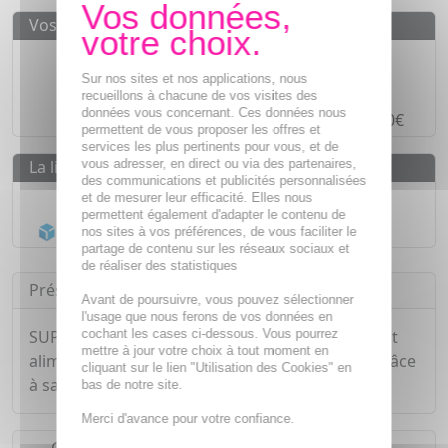
Vos avantages
Des prix
IMBATTABLES
Sur nos sites et nos applications, nous
Paiement en ligne
SÉCURISÉ
recueillons à chacune de vos visites des
données vous concernant. Ces données nous
Paiement en
4 fois sans frais
à partir de 30€
permettent de vous proposer les offres et
services les plus pertinents pour vous, et de
vous adresser, en direct ou via des partenaires,
La livraison
des communications et publicités personnalisées
Livraison gratuite dès
55€
et de mesurer leur efficacité. Elles nous
permettent également d'adapter le contenu de
Acheminement Chronopost
en 24h*
nos sites à vos préférences, de vous faciliter le
partage de contenu sur les réseaux sociaux et
de réaliser des statistiques
Présentation
Avant de poursuivre, vous pouvez sélectionner
l'usage que nous ferons de vos données en
cochant les cases ci-dessous. Vous pourrez
SUPER DIET Acérola 1000 bio est un complément
mettre à jour votre choix à tout moment en
alimentaire qui contribue à réduire la fatigue grâce
cliquant sur le lien "Utilisation des Cookies" en
à sa richesse en Vitamine C.
bas de notre site.
Merci d'avance pour votre confiance.