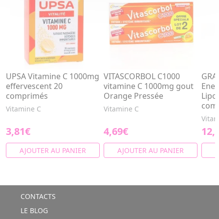
UPSA Vitamine C 1000mg
VITASCORBOL C1000
GRA
effervescent 20
vitamine C 1000mg gout
Ener
comprimés
Orange Pressée
Lipo
com
Vitamine C
Vitamine C
Vitam
3,81€
4,69€
12,
AJOUTER AU PANIER
AJOUTER AU PANIER
A
CONTACTS
LE BLOG