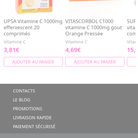
UPSA Vitamine C 1000mg
VITASCORBOL C1000
SUPE
effervescent 20
vitamine C 1000mg gout
vita
comprimés
Orange Pressée
com
Vitamine C
Vitamine C
Vitam
3,81€
4,69€
15,
AJOUTER AU PANIER
AJOUTER AU PANIER
A
CONTACTS
LE BLOG
PROMOTIONS
LIVRAISON RAPIDE
PAIEMENT SÉCURISÉ