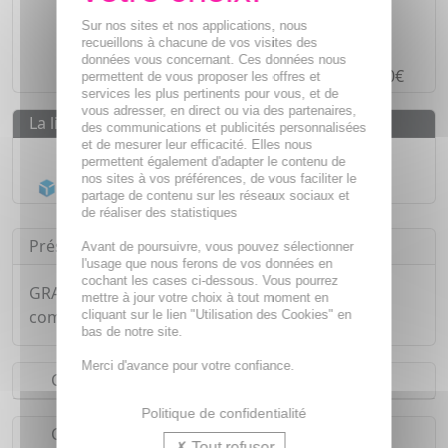
Des prix
IMBATTABLES
Sur nos sites et nos applications, nous
Paiement en ligne
SÉCURISÉ
recueillons à chacune de vos visites des
données vous concernant. Ces données nous
Paiement en
4 fois sans frais
à partir de 30€
permettent de vous proposer les offres et
services les plus pertinents pour vous, et de
vous adresser, en direct ou via des partenaires,
La livraison
des communications et publicités personnalisées
et de mesurer leur efficacité. Elles nous
Livraison gratuite dès
55€
permettent également d'adapter le contenu de
nos sites à vos préférences, de vous faciliter le
Acheminement Chronopost
en 24h*
partage de contenu sur les réseaux sociaux et
de réaliser des statistiques
Présentation
Avant de poursuivre, vous pouvez sélectionner
l'usage que nous ferons de vos données en
cochant les cases ci-dessous. Vous pourrez
GRANIONS Vitamine C Liposomale 1000mg 60
mettre à jour votre choix à tout moment en
comprimés.
cliquant sur le lien "Utilisation des Cookies" en
bas de notre site.
Merci d'avance pour votre confiance.
Conseils d'utilisation
Politique de confidentialité
Composition
Tout refuser