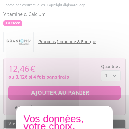
Photos non contractuelles. Copyright digimarquage
Vitamine c, Calcium
En stock
Granions
Immunité & Energie
12,46
€
Quantité :
ou
3,12€
si 4 fois sans frais
AJOUTER AU PANIER
Ajouter à mes favoris
Vos avantages