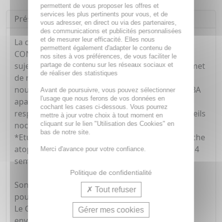
permettent de vous proposer les offres et
services les plus pertinents pour vous, et de
Présentation
vous adresser, en direct ou via des partenaires,
des communications et publicités personnalisées
et de mesurer leur efficacité. Elles nous
La crème nuit émolliente réparatrice EXOMEGA
permettent également d'adapter le contenu de
CONTROL met les grattages des peaux sèches
nos sites à vos préférences, de vous faciliter le
sujettes à l'eczéma atopique en sommeil et permet
partage de contenu sur les réseaux sociaux et
de réaliser des statistiques
de retrouver un sommeil réparateur grâce à un
nouveau duo d'actif naturel puissant. Le RHEALBA
Avant de poursuivre, vous pouvez sélectionner
l'usage que nous ferons de vos données en
apaisant & l'HELICHRYSE ciblant les molécules
cochant les cases ci-dessous. Vous pourrez
responsables du grattage pour 2X moins de réveils
mettre à jour votre choix à tout moment en
cliquant sur le lien "Utilisation des Cookies" en
nocturnes*.
bas de notre site.
*Etude clinique sur 21 sujets ayant une peau sèche
atopique. 1 application par jour. Résultats après 4
Merci d'avance pour votre confiance.
semaines.
Politique de confidentialité
Son Green Impact Index est A, on vous explique
Tout refuser
pourquoi.
Le Green Impact index mesure l'impact
Gérer mes cookies
environnemental et sociétal de nos produits à