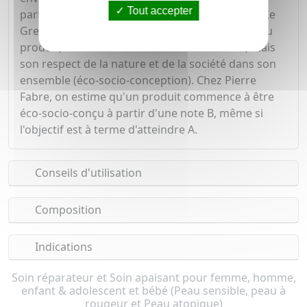
Tout accepter
partir d'une note globale intégrant 20 critères. Le
Green Impact Index ne mesure pas l'efficacité du
produit, ni ses effets sur la santé de chacun, mais
son respect de la nature et de la société dans son
ensemble (éco-socio-conception). Chez Pierre
Fabre, on estime qu'un produit commence à être
éco-socio-conçu à partir d'une note B, même si
l'objectif est à terme d'atteindre A.
Conseils d'utilisation
Composition
Indications
Soin réparateur et Soin apaisant pour femme, homme,
enfant & adolescent et bébé (Peau sensible, peau à
rougeur et Peau atopique)