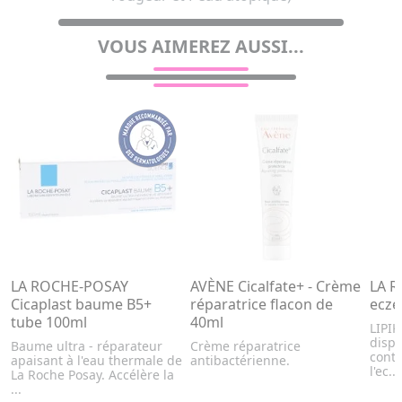
VOUS AIMEREZ AUSSI...
LA ROCHE-POSAY
AVÈNE Cicalfate+ - Crème
LA R
Cicaplast baume B5+
réparatrice flacon de
ecze
tube 100ml
40ml
LIPI
dispo
Baume ultra - réparateur
Crème réparatrice
cont
apaisant à l'eau thermale de
antibactérienne.
l'ec...
La Roche Posay. Accélère la
...