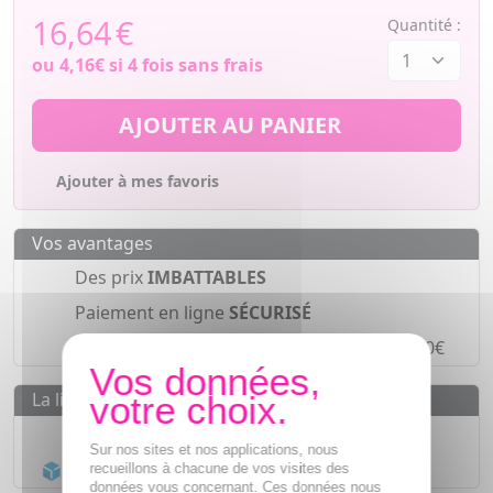
16,64
€
Quantité :
ou
4,16€
si 4 fois sans frais
AJOUTER AU PANIER
Ajouter à mes favoris
Vos avantages
Des prix
IMBATTABLES
Paiement en ligne
SÉCURISÉ
Paiement en
4 fois sans frais
à partir de 30€
La livraison
Livraison gratuite dès
55€
Sur nos sites et nos applications, nous
Acheminement Chronopost
en 24h*
recueillons à chacune de vos visites des
données vous concernant. Ces données nous