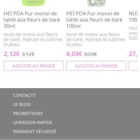
HEI POA Pur monoï de
HEI POA Pur monoï de
NUXE
tahiti aux fleurs de tiaré
tahiti aux fleurs de tiaré
100
30ml
100ml
Huile
(corp
Huile de monoï aux fleurs
Huile de monoï aux fleurs
Subli
de tiaré. Hydrate et sublime
de tiaré. Hydrate et sublime
la peau
la peau
2,12€
6,03€
27,
3,12€
8,03€
AJOUTER AU PANIER
AJOUTER AU PANIER
A
CONTACTS
LE BLOG
PROMOTIONS
LIVRAISON RAPIDE
PAIEMENT SÉCURISÉ