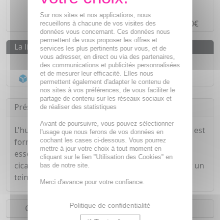
Paiement en ligne
SÉCURISÉ
Sur nos sites et nos applications, nous
Paiement en
4 fois sans frais
à partir de 30€
recueillons à chacune de vos visites des
données vous concernant. Ces données nous
permettent de vous proposer les offres et
La livraison
services les plus pertinents pour vous, et de
vous adresser, en direct ou via des partenaires,
Livraison gratuite dès
55€
des communications et publicités personnalisées
et de mesurer leur efficacité. Elles nous
Acheminement Chronopost
en 24h*
permettent également d'adapter le contenu de
nos sites à vos préférences, de vous faciliter le
partage de contenu sur les réseaux sociaux et
Présentation
de réaliser des statistiques
Avant de poursuivre, vous pouvez sélectionner
L'huile réparatrice à l'aloe vera de chez ZUCCARI est
l'usage que nous ferons de vos données en
cochant les cases ci-dessous. Vous pourrez
formulé à base d'acide hyaluronique et d'huiles
mettre à jour votre choix à tout moment en
essentielles pures. Elle est efficace contre les
cliquant sur le lien "Utilisation des Cookies" en
cicatrices et vergetures, et hydrate la peau pour un
bas de notre site.
teint régulier et repulpé.
Merci d'avance pour votre confiance.
Politique de confidentialité
Conseils d'utilisation