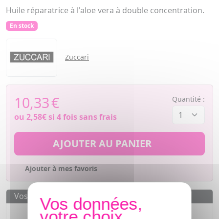
Huile réparatrice à l'aloe vera à double concentration.
En stock
Zuccari
10,33
€
Quantité :
ou
2,58€
si 4 fois sans frais
AJOUTER AU PANIER
Ajouter à mes favoris
Vos avantages
Des prix
IMBATTABLES