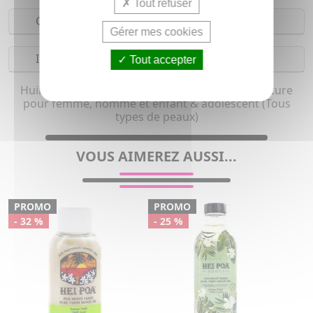
Tout refuser
Composition
Gérer mes cookies
Indications
Tout accepter
Huile hydratante, Soin réparateur et Soin vergeture
pour femme, homme et enfant & adolescent (Tous
types de peaux)
VOUS AIMEREZ AUSSI...
PROMO
PROMO
- 32 %
- 25 %