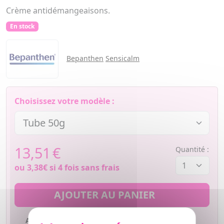
Crème antidémangeaisons.
En stock
Bepanthen
Sensicalm
Choisissez votre modèle :
13,51
€
Quantité :
ou
3,38€
si 4 fois sans frais
AJOUTER AU PANIER
Ajouter à mes favoris