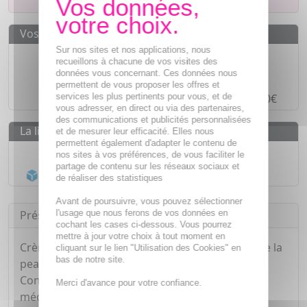
Vos avantages
Sur nos sites et nos applications, nous
Des prix
IMBATTABLES
recueillons à chacune de vos visites des
données vous concernant. Ces données nous
Paiement en ligne
SÉCURISÉ
permettent de vous proposer les offres et
services les plus pertinents pour vous, et de
Paiement en
4 fois sans frais
à partir de 30€
vous adresser, en direct ou via des partenaires,
des communications et publicités personnalisées
La livraison
et de mesurer leur efficacité. Elles nous
permettent également d'adapter le contenu de
Livraison gratuite dès
55€
nos sites à vos préférences, de vous faciliter le
partage de contenu sur les réseaux sociaux et
Acheminement Chronopost
en 24h*
de réaliser des statistiques
Avant de poursuivre, vous pouvez sélectionner
l'usage que nous ferons de vos données en
Présentation
cochant les cases ci-dessous. Vous pourrez
mettre à jour votre choix à tout moment en
Crème antidémangeaisons. Soulage et régénère la
cliquant sur le lien "Utilisation des Cookies" en
bas de notre site.
peau. Haute tolérance, sans cortisone.
Conditionnement : tube, étui carton. Dispositif
Merci d'avance pour votre confiance.
médical. Marquage CE : CE 0123.