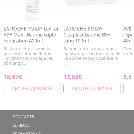
LA ROCHE POSAY Lipikar
LA ROCHE-POSAY
AVÈN
AP+ Max - Baume triple
Cicaplast baume B5+
répa
réparation 400ml
tube 100ml
40m
Restaure et préserve la
Baume ultra - réparateur
Crèm
barrière cutanée Réduit
apaisant à l'eau thermale de
antib
l'inconfort et soulage les
La Roche Posay. Accélère la
démange...
...
18,67€
13,55€
8,5
AJOUTER AU PANIER
AJOUTER AU PANIER
A
CONTACTS
LE BLOG
PROMOTIONS