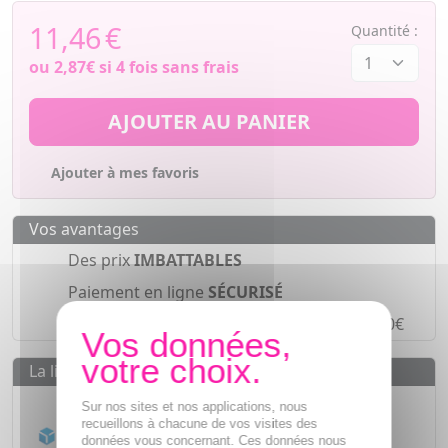
11,46
€
Quantité :
ou
2,87€
si 4 fois sans frais
AJOUTER AU PANIER
Ajouter à mes favoris
Vos avantages
Des prix
IMBATTABLES
Paiement en ligne
SÉCURISÉ
Paiement en
4 fois sans frais
à partir de 30€
La livraison
Livraison gratuite dès
55€
Sur nos sites et nos applications, nous
recueillons à chacune de vos visites des
Acheminement Chronopost
en 24h*
données vous concernant. Ces données nous