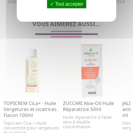
Soin vergeture et Prévention vergeture pour femme
Tout accepter
(Tous types de peaux)
VOUS AIMEREZ AUSSI...
TOPICREM Cica+ - Huile
ZUCCARI Aloe-Oil Huile
JALD
Vergetures et cicatrices
Réparatrice 50ml
anti
Flacon 100ml
ml
Huile réparatrice à l'aloe
vera à double
Topicrem Cica + Huile
Soin 
concentration.
concentrée pour vergetures
verge
et cicatrices