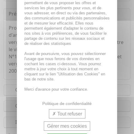
permettent de vous proposer les offres et
services les plus pertinents pour vous, et de
Présentation
vous adresser, en direct ou via des partenaires,
des communications et publicités personnalisées
et de mesurer leur efficacité. Elles nous
Produit de soin spécialisé pour la peau afin
permettent également d'adapter le contenu de
nos sites à vos préférences, de vous faciliter le
d'améliorer l'apparence des cicatrices, des
partage de contenu sur les réseaux sociaux et
vergetures et du teint irrégulier. Il agit aussi contre
de réaliser des statistiques
le vieillissement et la déshydratation de la peau.
Avant de poursuivre, vous pouvez sélectionner
N°1 des ventes de produits contre les cicatrices et
l'usage que nous ferons de vos données en
vergetures dans 11 pays depuis sa création en
cochant les cases ci-dessous. Vous pourrez
mettre à jour votre choix à tout moment en
2002.
cliquant sur le lien "Utilisation des Cookies" en
bas de notre site.
Conseils d'utilisation
Merci d'avance pour votre confiance.
Politique de confidentialité
Composition
Tout refuser
Indications
Gérer mes cookies