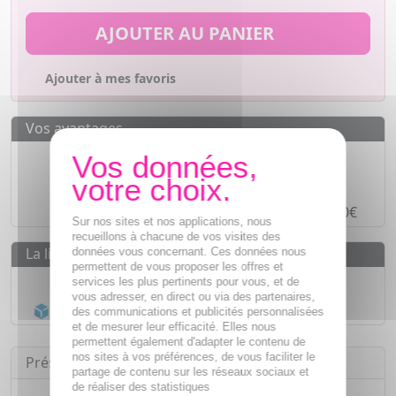
AJOUTER AU PANIER
Ajouter à mes favoris
Vos avantages
Des prix
IMBATTABLES
Paiement en ligne
SÉCURISÉ
Paiement en
4 fois sans frais
à partir de 30€
Sur nos sites et nos applications, nous
recueillons à chacune de vos visites des
La livraison
données vous concernant. Ces données nous
permettent de vous proposer les offres et
Livraison gratuite dès
55€
services les plus pertinents pour vous, et de
vous adresser, en direct ou via des partenaires,
Acheminement Chronopost
en 24h*
des communications et publicités personnalisées
et de mesurer leur efficacité. Elles nous
permettent également d'adapter le contenu de
nos sites à vos préférences, de vous faciliter le
Présentation
partage de contenu sur les réseaux sociaux et
de réaliser des statistiques