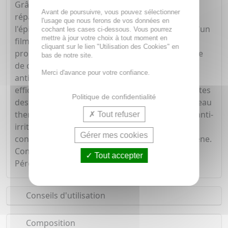
Grâce à sa formule à base de sucralfate, (agent
Avant de poursuivre, vous pouvez sélectionner
réparateur qui stimule la régénération de
l'usage que nous ferons de vos données en
l'épiderme abîmé tout en couvrant l'épiderme d'un
cochant les cases ci-dessous. Vous pourrez
mettre à jour votre choix à tout moment en
film protecteur), de l'eau thermale d'Avène (aux
cliquant sur le lien "Utilisation des Cookies" en
propriétés apaisantes), et de l'association sulfate
bas de notre site.
de cuivre, sulfate de zinc (qui agit en facteur
Merci d'avance pour votre confiance.
antibactérien), Cicalfate Crème réparatrice est
efficace contre les lésions cutanées non suintantes
Politique de confidentialité
des adultes, des enfants et des nourrissons. A l'eau
thermale d'Avène aux propriétés apaisantes et anti-
Tout refuser
irritantes. Soin cicatrisant. Sans parfum, sans
Gérer mes cookies
conservateur. Hypoallergénique, non comédogène.
Conditionnement : tube aluminium, étui carton.
Tout accepter
Péremption : 12 mois après ouverture.
Conseils d'utilisation
Composition