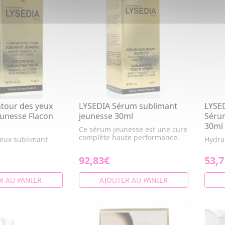
tour des yeux
LYSEDIA Sérum sublimant
LYSE
eunesse Flacon
jeunesse 30ml
Sérum
30ml
Ce sérum jeunesse est une cure
complète haute performance.
yeux sublimant
Hydra
92,83€
53,7
R AU PANIER
AJOUTER AU PANIER