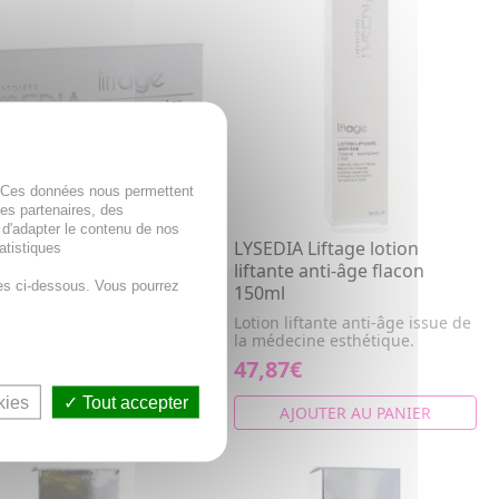
. Ces données nous permettent
des partenaires, des
 d'adapter le contenu de nos
DIA Liftage masque
LYSEDIA Liftage lotion
atistiques
âge 3 x 70ml
liftante anti-âge flacon
es ci-dessous. Vous pourrez
150ml
e anti-âge hydratant issu
 médecin esthétique.
Lotion liftante anti-âge issue de
la médecine esthétique.
9€
47,87€
kies
Tout accepter
AJOUTER AU PANIER
AJOUTER AU PANIER