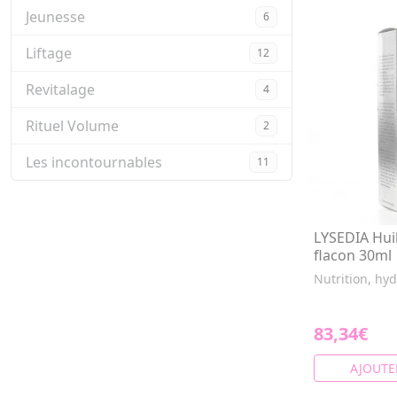
Jeunesse
6
Liftage
12
Revitalage
4
Rituel Volume
2
Les incontournables
11
LYSEDIA Hui
flacon 30ml
Nutrition, hyd
83,34€
AJOUTE