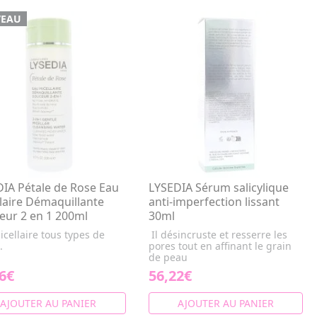
EAU
IA Pétale de Rose Eau
LYSEDIA Sérum salicylique
laire Démaquillante
anti-imperfection lissant
eur 2 en 1 200ml
30ml
cellaire tous types de
Il désincruste et resserre les
.
pores tout en affinant le grain
de peau
6€
56,22€
AJOUTER AU PANIER
AJOUTER AU PANIER