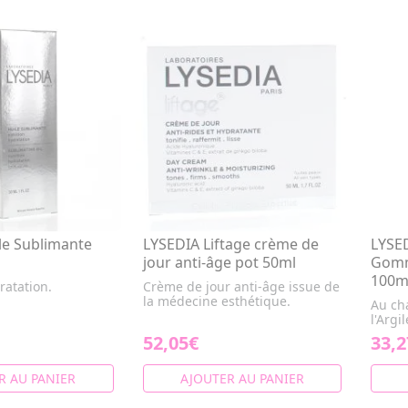
le Sublimante
LYSEDIA Liftage crème de
LYSE
jour anti-âge pot 50ml
Gomm
100m
ratation.
Crème de jour anti-âge issue de
la médecine esthétique.
Au ch
l'Argi
52,05€
33,2
R AU PANIER
AJOUTER AU PANIER