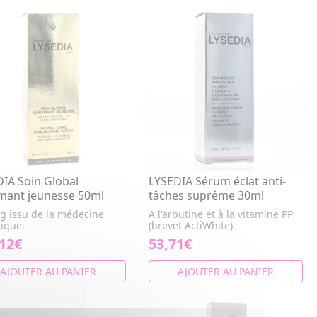
IA Soin Global
LYSEDIA Sérum éclat anti-
mant jeunesse 50ml
tâches suprême 30ml
ng issu de la médecine
A l'arbutine et à la vitamine PP
tique.
(brevet ActiWhite).
,12€
53,71€
AJOUTER AU PANIER
AJOUTER AU PANIER