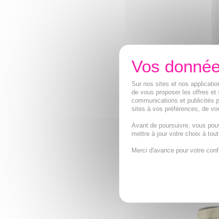
Sur nos sites et nos applicat
de vous proposer les offres et 
communications et publicités p
LYSEDIA Revi
sites à vos préférences, de vou
régénérante
Avant de poursuivre, vous pou
Lotion rééquil
mettre à jour votre choix à tou
médecine est
Merci d'avance pour votre conf
47,87€
AJOUTE