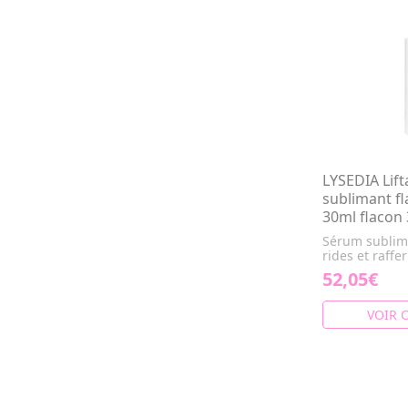
LYSEDIA Lif
sublimant fl
30ml flacon
Sérum sublima
rides et raffe
52,05€
VOIR 