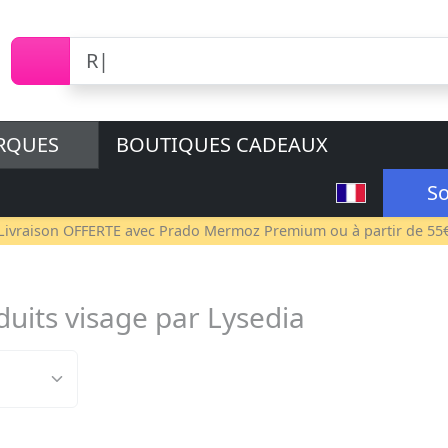
RQUES
BOUTIQUES CADEAUX
So
Livraison OFFERTE avec
Prado Mermoz Premium
ou à partir de 55
duits visage par Lysedia