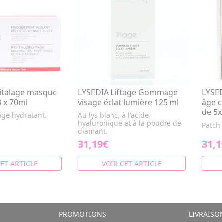
italage masque
LYSEDIA Liftage Gommage
LYSED
3 x 70ml
visage éclat lumière 125 ml
âge c
de 5x
ge hydratant.
Au lys blanc, à l'acide
hyaluronique et à la poudre de
Patch
diamant.
31,19€
31,1
CET ARTICLE
VOIR CET ARTICLE
PROMOTIONS
LIVRAISO