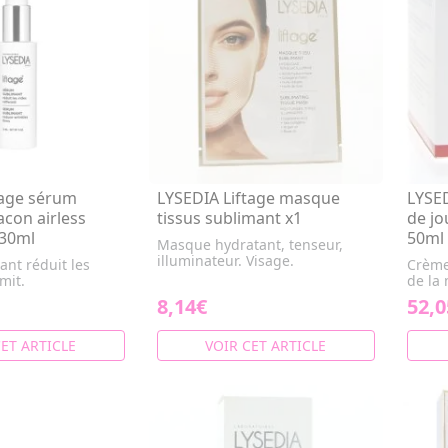
tage sérum
LYSEDIA Liftage masque
LYSED
acon airless
tissus sublimant x1
de jo
 30ml
50ml
Masque hydratant, tenseur,
illuminateur. Visage.
nt réduit les
Crème
rmit.
de la
8,14€
52,0
CET ARTICLE
VOIR CET ARTICLE