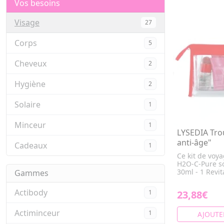
Vos besoins
Visage
27
Corps
5
Cheveux
2
Hygiène
2
Solaire
1
Minceur
1
LYSEDIA Tro
anti-âge"
Cadeaux
1
Ce kit de voya
H2O-C-Pure so
30ml - 1 Revit
Gammes
Actibody
1
23,88€
Actiminceur
1
AJOUTE