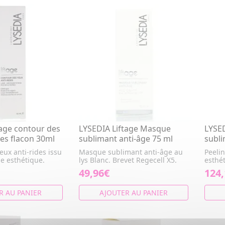
tage contour des
LYSEDIA Liftage Masque
LYSED
des flacon 30ml
sublimant anti-âge 75 ml
subli
eux anti-rides issu
Masque sublimant anti-âge au
Peeli
e esthétique.
lys Blanc. Brevet Regecell X5.
esthé
49,96€
124
R AU PANIER
AJOUTER AU PANIER