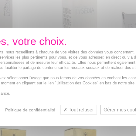
ions, nous recueillons à chacune de vos visites des données vous concernant
services les plus pertinents pour vous, et de vous adresser, en direct ou via 
ersonnalisées et de mesurer leur efficacité. Elles nous permettent également
talage lotion
LYEDIA Liftage mousse
LYSE
s faciliter le partage de contenu sur les réseaux sociaux et de réaliser des st
 S5 flacon 150ml
nettoyante 125ml
anti-
vez sélectionner l'usage que nous ferons de vos données en cochant les cas
ibrante issue de la
Tonifie et rafraichit au lys blanc
Masqu
t moment en cliquant sur le lien "Utilisation des Cookies" en bas de notre site.
hétique.
et à la rose blanche
de la
iance.
31,19€
60,3
Tout refuser
Gérer mes coo
Politique de confidentialité
R AU PANIER
AJOUTER AU PANIER