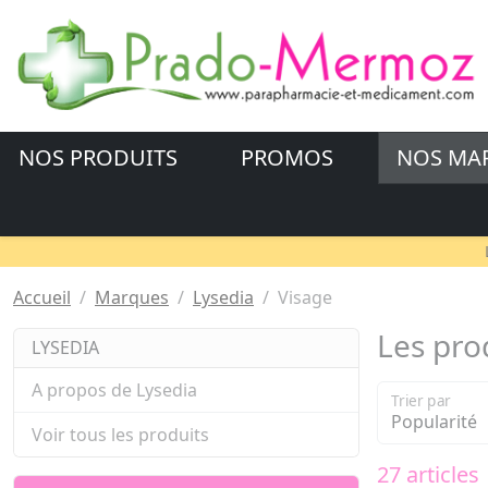
NOS PRODUITS
PROMOS
NOS MA
Accueil
Marques
Lysedia
Visage
Les pro
LYSEDIA
A propos de Lysedia
Trier par
Voir tous les produits
27 articles