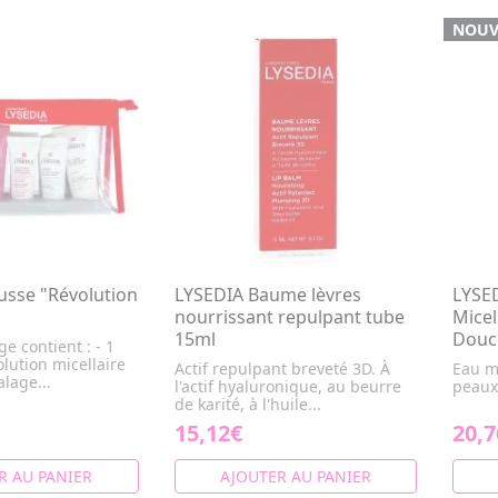
NOUV
usse "Révolution
LYSEDIA Baume lèvres
LYSED
nourrissant repulpant tube
Micel
15ml
Douc
ge contient : - 1
lution micellaire
Actif repulpant breveté 3D. À
Eau mi
alage...
l'actif hyaluronique, au beurre
peaux
de karité, à l'huile...
15,12€
20,7
R AU PANIER
AJOUTER AU PANIER