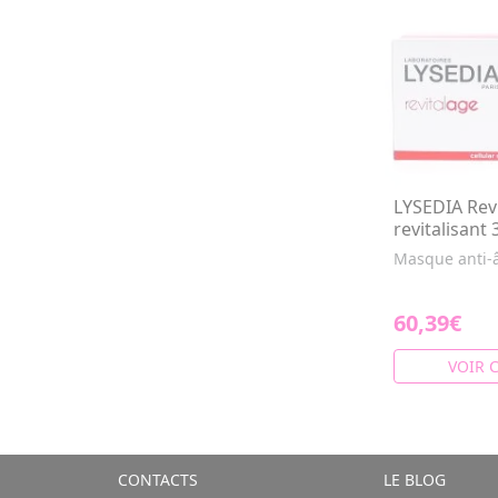
LYSEDIA Rev
revitalisant 
Masque anti-â
60,39€
VOIR 
CONTACTS
LE BLOG