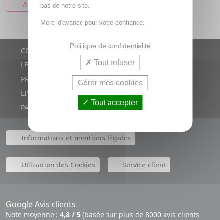
AJOUTER AU PANIER
bas de notre site.
Merci d'avance pour votre confiance.
Politique de confidentialité
CONTACTS
Tout refuser
LE BLOG
PROMOTIONS
Gérer mes cookies
LIVRAISON RAPIDE
Tout accepter
PAIEMENT SÉCURISÉ
Informations et mentions légales
Utilisation des Cookies
Service client
Google Avis clients
Note moyenne :
4,8 / 5
(basée sur plus de 8000 avis clients