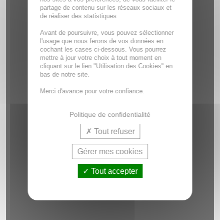
partage de contenu sur les réseaux sociaux et
de réaliser des statistiques
Avant de poursuivre, vous pouvez sélectionner
l'usage que nous ferons de vos données en
cochant les cases ci-dessous. Vous pourrez
mettre à jour votre choix à tout moment en
cliquant sur le lien "Utilisation des Cookies" en
bas de notre site.
Merci d'avance pour votre confiance.
Politique de confidentialité
Tout refuser
Gérer mes cookies
Tout accepter