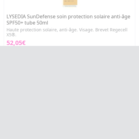
LYSEDIA SunDefense soin protection solaire anti-âge
SPF50+ tube 50ml
Haute protection solaire, anti-âge. Visage. Brevet Regecell
X5®.
52,05€
AJOUTER AU PANIER
LYSEDIA Actiminceur soin amincissant lissant tube
200ml