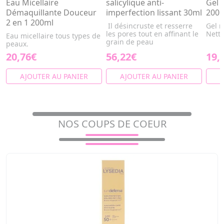
Eau Micellaire
salicylique anti-
Gel 
Démaquillante Douceur
imperfection lissant 30ml
200
2 en 1 200ml
Il désincruste et resserre
Gel n
les pores tout en affinant le
Netto
Eau micellaire tous types de
grain de peau
peaux.
20,76€
56,22€
19,
AJOUTER AU PANIER
AJOUTER AU PANIER
A
NOS COUPS DE COEUR