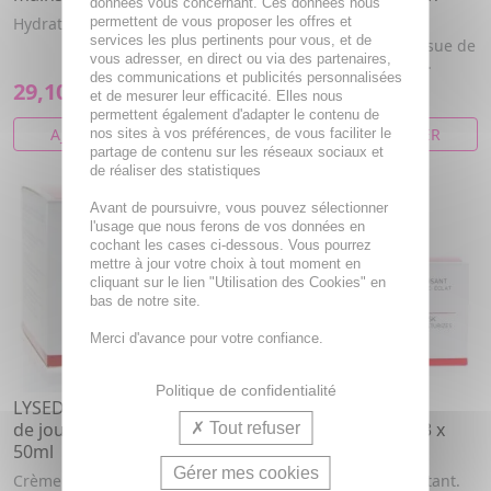
données vous concernant. Ces données nous
150ml
Hydrate et atténue les tâches
permettent de vous proposer les offres et
services les plus pertinents pour vous, et de
Lotion rééquilibrante issue de
vous adresser, en direct ou via des partenaires,
la médecine esthétique.
des communications et publicités personnalisées
29,10€
47,87€
et de mesurer leur efficacité. Elles nous
permettent également d'adapter le contenu de
AJOUTER AU PANIER
AJOUTER AU PANIER
nos sites à vos préférences, de vous faciliter le
partage de contenu sur les réseaux sociaux et
de réaliser des statistiques
Avant de poursuivre, vous pouvez sélectionner
l'usage que nous ferons de vos données en
cochant les cases ci-dessous. Vous pourrez
mettre à jour votre choix à tout moment en
cliquant sur le lien "Utilisation des Cookies" en
bas de notre site.
Merci d'avance pour votre confiance.
Politique de confidentialité
LYSEDIA Revitalage crème
LYSEDIA Revitalage
de jour revitalisante pot
masque revitalisant 3 x
Tout refuser
50ml
70ml
Gérer mes cookies
Crème de jour hydratante
Masque anti-âge hydratant.