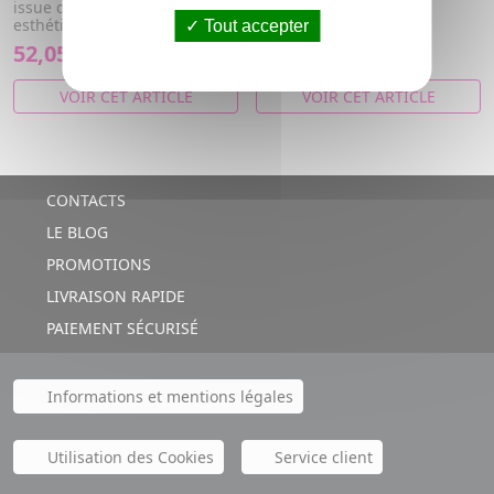
issue de la médecine
esthétique.
Tout accepter
52,05€
60,39€
VOIR CET ARTICLE
VOIR CET ARTICLE
CONTACTS
LE BLOG
PROMOTIONS
LIVRAISON RAPIDE
PAIEMENT SÉCURISÉ
Informations et mentions légales
Utilisation des Cookies
Service client