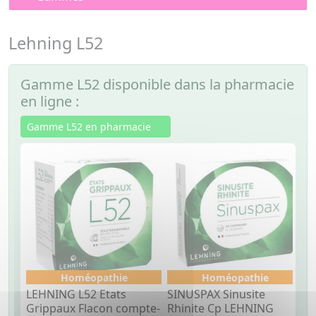
Lehning L52
Gamme L52 disponible dans la pharmacie
en ligne :
Gamme L52 en pharmacie
Homéopathie
Homéopathie
LEHNING L52 Etats
SINUSPAX Sinusite
L
Grippaux Flacon compte-
Rhinite Cp LEHNING
d