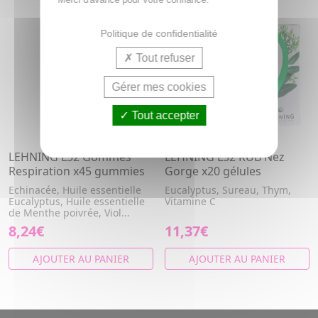
Politique de confidentialité
Tout refuser
Gérer mes cookies
Tout accepter
LEHNING L52 Gommes
LEHNING L52 RUB Nez
Respiration x45 gummies
Gorge x20 gélules
Echinacée, Huile essentielle
Eucalyptus, Sureau, Thym,
Eucalyptus, Huile essentielle
Vitamine C
de Menthe poivrée, Viol...
8,24€
11,37€
AJOUTER AU PANIER
AJOUTER AU PANIER