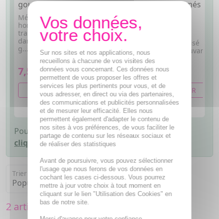
gouttes de 30ml
boîte de 60 comprimés à
c
croquer
Médicament
M
homéopathique
h
Médicament
traditionnellement utilisé
t
homéopathique
dans le traitement des états
d
traditionnellement utilisé
g...
d
dans le traitement adjuvant
Sur nos sites et nos applications, nous
de...
recueillons à chacune de vos visites des
7,50€
7,90€
7
données vous concernant. Ces données nous
permettent de vous proposer les offres et
services les plus pertinents pour vous, et de
AJOUTER AU PANIER
AJOUTER AU PANIER
vous adresser, en direct ou via des partenaires,
des communications et publicités personnalisées
et de mesurer leur efficacité. Elles nous
permettent également d'adapter le contenu de
nos sites à vos préférences, de vous faciliter le
Pour afficher tous les produits disponibles,
partage de contenu sur les réseaux sociaux et
cliquez-ici
de réaliser des statistiques
Avant de poursuivre, vous pouvez sélectionner
l'usage que nous ferons de vos données en
Trier par
cochant les cases ci-dessous. Vous pourrez
mettre à jour votre choix à tout moment en
cliquant sur le lien "Utilisation des Cookies" en
bas de notre site.
2 articles
Merci d'avance pour votre confiance.