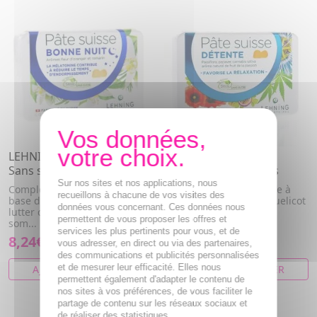
LEHNING Pâte Suisse Nuit
LEHNING Pâte suisse
Sans sucre 40 pastilles
Détente x40 gommes
Sur nos sites et nos applications, nous
Complément alimentaire à
Complément alimentaire à
recueillons à chacune de vos visites des
base de mélatonine pour
base de Passiflore, Coquelicot
données vous concernant. Ces données nous
lutter contre les troubles du
et Chanvre.
permettent de vous proposer les offres et
som...
services les plus pertinents pour vous, et de
8,24€
8,24€
vous adresser, en direct ou via des partenaires,
des communications et publicités personnalisées
et de mesurer leur efficacité. Elles nous
AJOUTER AU PANIER
AJOUTER AU PANIER
permettent également d'adapter le contenu de
nos sites à vos préférences, de vous faciliter le
partage de contenu sur les réseaux sociaux et
de réaliser des statistiques