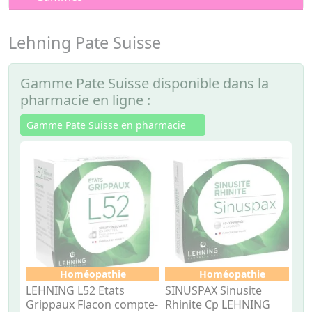
Lehning Pate Suisse
Gamme Pate Suisse disponible dans la
pharmacie en ligne :
Gamme Pate Suisse en pharmacie
Homéopathie
Homéopathie
LEHNING L52 Etats
SINUSPAX Sinusite
L
Grippaux Flacon compte-
Rhinite Cp LEHNING
d