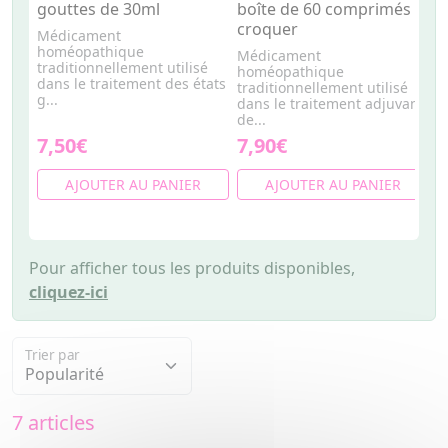
gouttes de 30ml
boîte de 60 comprimés à
c
croquer
Médicament
M
homéopathique
h
Médicament
traditionnellement utilisé
t
homéopathique
dans le traitement des états
d
traditionnellement utilisé
g...
d
dans le traitement adjuvant
de...
7,50€
7,90€
7
AJOUTER AU PANIER
AJOUTER AU PANIER
Pour afficher tous les produits disponibles,
cliquez-ici
Trier par
7 articles