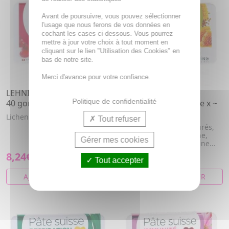
Avant de poursuivre, vous pouvez sélectionner
l'usage que nous ferons de vos données en
cochant les cases ci-dessous. Vous pourrez
mettre à jour votre choix à tout moment en
cliquant sur le lien "Utilisation des Cookies" en
bas de notre site.
Merci d'avance pour votre confiance.
LEHNING Pâte suisse tux
LEHNING Pâte Suisse
Politique de confidentialité
40 gommes
Propolis et miel gorge x ~
40
Lichen d'Islande, Guimauve
Tout refuser
Acides gras monoinsaturés,
Anis étoile, Anis, Badiane,
Gérer mes cookies
Fenouil, Propolis, Vitamine...
8,24€
8,24€
Tout accepter
AJOUTER AU PANIER
AJOUTER AU PANIER