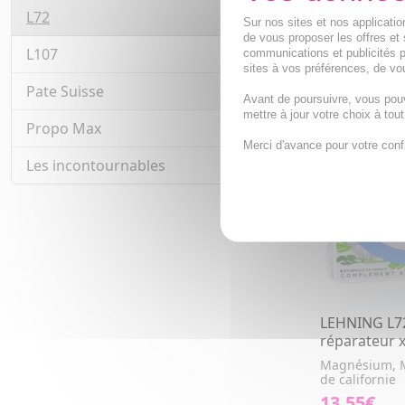
L72
4
Sur nos sites et nos applicat
de vous proposer les offres et 
L107
communications et publicités p
2
Pour affich
sites à vos préférences, de vou
Pate Suisse
7
Avant de poursuivre, vous pou
mettre à jour votre choix à tou
Propo Max
3
Merci d'avance pour votre conf
Les incontournables
26
LEHNING L7
réparateur x
Magnésium, M
de californie
13,55€