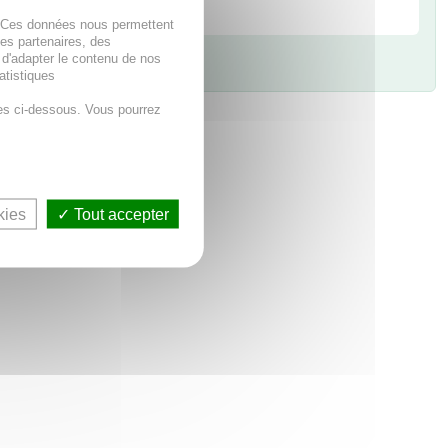
. Ces données nous permettent
des partenaires, des
 d'adapter le contenu de nos
atistiques
es ci-dessous. Vous pourrez
kies
Tout accepter