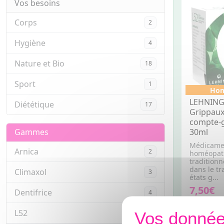
Vos besoins
Corps
2
Hygiène
4
Nature et Bio
18
Sport
1
Hom
LEHNING 
Diététique
17
Grippaux
compte-g
Gammes
30ml
Médicame
Arnica
2
homéopat
traditionn
dans le t
Climaxol
3
états g...
7,50€
Dentifrice
4
AJOUTE
L52
5