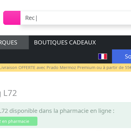
RQUES
BOUTIQUES CADEAUX
So
Livraison OFFERTE avec
Prado Mermoz Premium
ou à partir de 55
 L72
2 disponible dans la pharmacie en ligne :
 en pharmacie