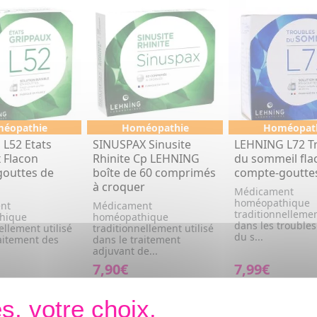
éopathie
Homéopathie
Homéopat
L52 Etats
SINUSPAX Sinusite
LEHNING L72 T
 Flacon
Rhinite Cp LEHNING
du sommeil fla
outtes de
boîte de 60 comprimés
compte-goutte
à croquer
Médicament
homéopathique
nt
Médicament
traditionnellemen
hique
homéopathique
dans les trouble
ellement utilisé
traditionnellement utilisé
du s...
raitement des
dans le traitement
adjuvant de...
7,90€
7,99€
R AU PANIER
AJOUTER AU PANIER
AJOUTER AU P