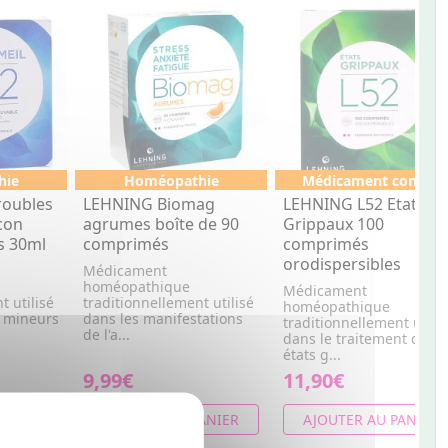
hie
Homéopathie
Médicament conseil
roubles
LEHNING Biomag
LEHNING L52 Etats
con
agrumes boîte de 90
Grippaux 100
s 30ml
comprimés
comprimés
orodispersibles
Médicament
homéopathique
Médicament
t utilisé
traditionnellement utilisé
homéopathique
s mineurs
dans les manifestations
traditionnellement utilis
de l'a...
dans le traitement des
états g...
9,99€
11,90€
ANIER
AJOUTER AU PANIER
AJOUTER AU PANIER