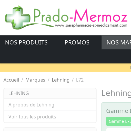
NOS PRODUITS
PROMOS
NOS MA
Accueil
Marques
Lehning
L72
Lehning
LEHNING
A propos de Lehning
Gamme L7
Voir tous les produits
Gamme L72