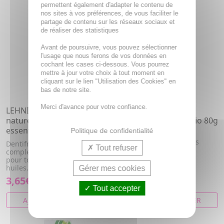
permettent également d'adapter le contenu de
nos sites à vos préférences, de vous faciliter le
partage de contenu sur les réseaux sociaux et
de réaliser des statistiques
Avant de poursuivre, vous pouvez sélectionner
l'usage que nous ferons de vos données en
cochant les cases ci-dessous. Vous pourrez
mettre à jour votre choix à tout moment en
cliquant sur le lien "Utilisation des Cookies" en
bas de notre site.
Merci d'avance pour votre confiance.
LEHNING Dentifrice
LEHNING Dentifrice
naturel aux huiles
sensibilité dentaire bio 80g
essentielles de Citron
Politique de confidentialité
Le gingembre apaise et
protège efficacement les
Dentifrice naturel soin
Tout refuser
dents sensibles.
complet dents et gencives
pour toute la famille aux
huiles...
Gérer mes cookies
3,65€
5,11€
Tout accepter
AJOUTER AU PANIER
AJOUTER AU PANIER