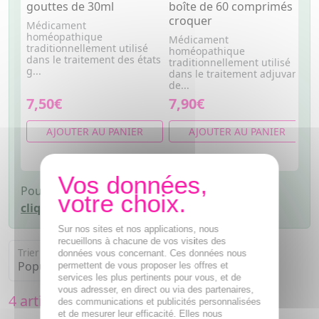
gouttes de 30ml
boîte de 60 comprimés à
c
croquer
Médicament
M
homéopathique
h
Médicament
traditionnellement utilisé
t
homéopathique
dans le traitement des états
d
traditionnellement utilisé
g...
d
dans le traitement adjuvant
de...
7,50€
7,90€
7
AJOUTER AU PANIER
AJOUTER AU PANIER
Pour afficher tous les produits disponibles,
cliquez-ici
Sur nos sites et nos applications, nous
recueillons à chacune de vos visites des
Trier par
données vous concernant. Ces données nous
permettent de vous proposer les offres et
services les plus pertinents pour vous, et de
vous adresser, en direct ou via des partenaires,
4 articles
des communications et publicités personnalisées
et de mesurer leur efficacité. Elles nous