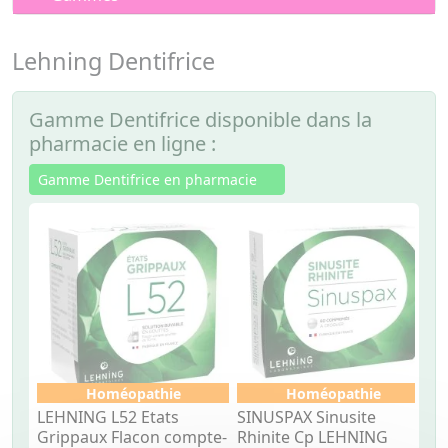
Lehning Dentifrice
Gamme Dentifrice disponible dans la
pharmacie en ligne :
Gamme Dentifrice en pharmacie
Homéopathie
Homéopathie
LEHNING L52 Etats
SINUSPAX Sinusite
L
Grippaux Flacon compte-
Rhinite Cp LEHNING
d