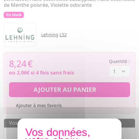
de Menthe poivrée, Violette odorante
En stock
Lehning
L52
8,24
€
Quantité :
ou
2,06€
si 4 fois sans frais
AJOUTER AU PANIER
Ajouter à mes favoris
Vos avantages
Des prix
IMBATTABLES