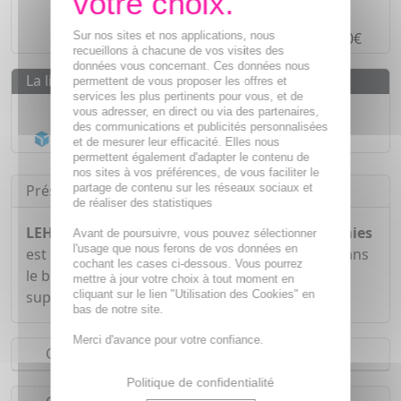
Paiement en ligne
SÉCURISÉ
Sur nos sites et nos applications, nous
Paiement en
4 fois sans frais
à partir de 30€
recueillons à chacune de vos visites des
données vous concernant. Ces données nous
La livraison
permettent de vous proposer les offres et
services les plus pertinents pour vous, et de
Livraison gratuite dès
55€
vous adresser, en direct ou via des partenaires,
des communications et publicités personnalisées
Acheminement Chronopost
en 24h*
et de mesurer leur efficacité. Elles nous
permettent également d'adapter le contenu de
nos sites à vos préférences, de vous faciliter le
partage de contenu sur les réseaux sociaux et
Présentation
de réaliser des statistiques
LEHNING L52 Gommes Respiration x45 gummies
Avant de poursuivre, vous pouvez sélectionner
l'usage que nous ferons de vos données en
est un complément alimentaire qui intervient dans
cochant les cases ci-dessous. Vous pourrez
le bon fonctionnement des voies respiratoires
mettre à jour votre choix à tout moment en
cliquant sur le lien "Utilisation des Cookies" en
supérieures grâce à la présence d'Echinacée.
bas de notre site.
Merci d'avance pour votre confiance.
Conseils d'utilisation
Politique de confidentialité