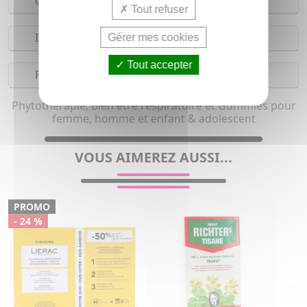
Composition
Tout refuser
Indications
Gérer mes cookies
Tout accepter
Précautions
Phytothérapie, Bien être respiratoire et Gummies pour
femme, homme et enfant & adolescent
VOUS AIMEREZ AUSSI...
PROMO
- 24 %