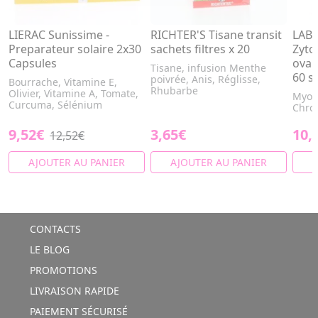
LIERAC Sunissime -
RICHTER'S Tisane transit
LAB
Preparateur solaire 2x30
sachets filtres x 20
Zyto
Capsules
ovai
Tisane, infusion Menthe
60 s
poivrée, Anis, Réglisse,
Bourrache, Vitamine E,
Rhubarbe
Olivier, Vitamine A, Tomate,
Myo-i
Curcuma, Sélénium
Chrom
9,52€
3,65€
10,
12,52€
AJOUTER AU PANIER
AJOUTER AU PANIER
A
CONTACTS
LE BLOG
PROMOTIONS
LIVRAISON RAPIDE
PAIEMENT SÉCURISÉ