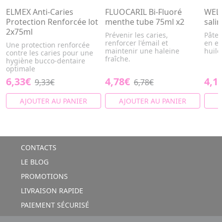
ELMEX Anti-Caries
FLUOCARIL Bi-Fluoré
WELE
Protection Renforcée lot
menthe tube 75ml x2
sali
2x75ml
Prévenir les caries,
Pâte 
renforcer l'émail et
en ex
Une protection renforcée
maintenir une haleine
huile
contre les caries pour une
fraîche.
hygiène bucco-dentaire
optimale
6,33€
4,78€
4,1
9,33€
6,78€
AJOUTER AU PANIER
AJOUTER AU PANIER
A
CONTACTS
LE BLOG
PROMOTIONS
LIVRAISON RAPIDE
PAIEMENT SÉCURISÉ