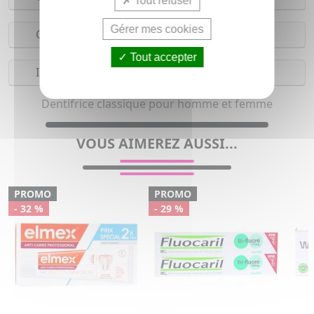
Tout refuser
Gérer mes cookies
Composition
Tout accepter
Indications
Dentifrice classique pour homme et femme
VOUS AIMEREZ AUSSI...
PROMO
PROMO
- 32 %
- 29 %