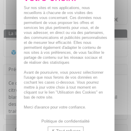
Des prix
IMBATTABLES
Sur nos sites et nos applications, nous
Paiement en ligne
SÉCURISÉ
recueillons à chacune de vos visites des
données vous concernant. Ces données nous
Paiement en
4 fois sans frais
à partir de 30€
permettent de vous proposer les offres et
services les plus pertinents pour vous, et de
La livraison
vous adresser, en direct ou via des partenaires,
des communications et publicités personnalisées
Livraison gratuite dès
55€
et de mesurer leur efficacité. Elles nous
permettent également d'adapter le contenu de
Acheminement Chronopost
en 24h*
nos sites à vos préférences, de vous faciliter le
partage de contenu sur les réseaux sociaux et
de réaliser des statistiques
Présentation
Avant de poursuivre, vous pouvez sélectionner
l'usage que nous ferons de vos données en
Ce dentifrice naturel aux huiles essentielles de
cochant les cases ci-dessous. Vous pourrez
mettre à jour votre choix à tout moment en
citron à un effet antiseptique, cicatrisant et
cliquant sur le lien "Utilisation des Cookies" en
blanchissant. Il nettoie tout en protégeant l'email
bas de notre site.
des dents et les gencives et compatible avec les
Merci d'avance pour votre confiance.
traitements homéopathiques.
Politique de confidentialité
Conseils d'utilisation