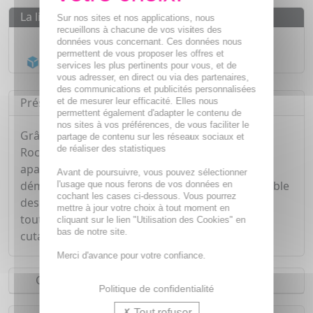
La livraison
Sur nos sites et nos applications, nous
recueillons à chacune de vos visites des
Livraison gratuite dès
55€
données vous concernant. Ces données nous
permettent de vous proposer les offres et
Acheminement Chronopost
en 24h*
services les plus pertinents pour vous, et de
vous adresser, en direct ou via des partenaires,
des communications et publicités personnalisées
Présentation
et de mesurer leur efficacité. Elles nous
permettent également d'adapter le contenu de
nos sites à vos préférences, de vous faciliter le
Grâce à sa formule à base d'eau thermale de La
partage de contenu sur les réseaux sociaux et
de réaliser des statistiques
Roche-Posay, aux propriétés adoucissantes et
apaisantes, le fluide dermo-nettoyant Tolériane,
Avant de poursuivre, vous pouvez sélectionner
démaquille, adoucit et protège votre peau sensible
l'usage que nous ferons de vos données en
cochant les cases ci-dessous. Vous pourrez
des agressions quotidiennes en la nettoyant en
mettre à jour votre choix à tout moment en
toute douceur. Doux, apaisant, haute tolérance
cliquant sur le lien "Utilisation des Cookies" en
bas de notre site.
cutanée. S'utilise avec ou sans rinçage.
Merci d'avance pour votre confiance.
Conseils d'utilisation
Politique de confidentialité
Tout refuser