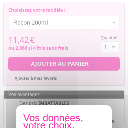
Choisissez votre modèle :
11,42
€
Quantité :
ou
2,86€
si 4 fois sans frais
AJOUTER AU PANIER
Ajouter à mes favoris
Vos avantages
Des prix
IMBATTABLES
Paiement en ligne
SÉCURISÉ
Paiement en
4 fois sans frais
à partir de 30€