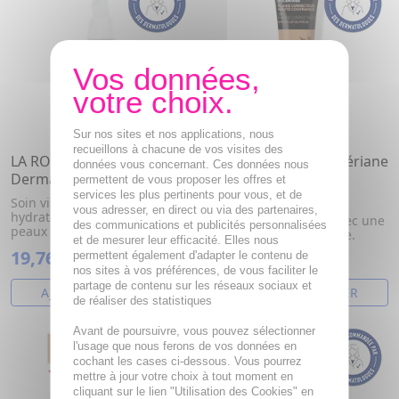
Sur nos sites et nos applications, nous
recueillons à chacune de vos visites des
LA ROCHE POSAY Toleriane
LA ROCHE POSAY Tolériane
données vous concernant. Ces données nous
Dermallergo fluide 40ml
- Correcteur de Teint
permettent de vous proposer les offres et
Fluide n°10 30ml
services les plus pertinents pour vous, et de
Soin visage quotidien
vous adresser, en direct ou via des partenaires,
hydratant et apaisant pour les
Votre teint est unifié avec une
des communications et publicités personnalisées
peaux sensibles à allergiques
couvrance longue tenue.
et de mesurer leur efficacité. Elles nous
19,76€
20,81€
permettent également d'adapter le contenu de
nos sites à vos préférences, de vous faciliter le
partage de contenu sur les réseaux sociaux et
AJOUTER AU PANIER
AJOUTER AU PANIER
de réaliser des statistiques
Avant de poursuivre, vous pouvez sélectionner
l'usage que nous ferons de vos données en
cochant les cases ci-dessous. Vous pourrez
mettre à jour votre choix à tout moment en
cliquant sur le lien "Utilisation des Cookies" en