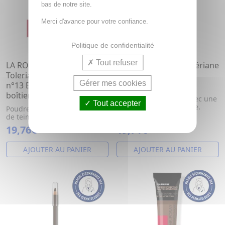
bas de notre site.
Merci d'avance pour votre confiance.
Politique de confidentialité
Tout refuser
LA ROCHE-POSAY
LA ROCHE POSAY Tolériane
Toleriane teint mineral
- Correcteur de Teint
Gérer mes cookies
n°13 Beige sable SPF 25
Fluide n°9 30ml
boîtier 9g
Votre teint est unifié avec une
Tout accepter
couvrance longue tenue.
Poudre minérale, correcteur
de teint compact, SPF25.
19,76€
19,71€
AJOUTER AU PANIER
AJOUTER AU PANIER