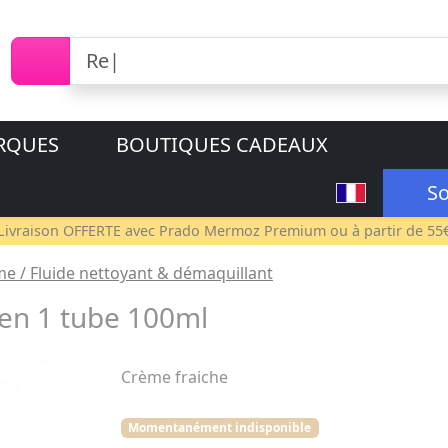
RQUES
BOUTIQUES CADEAUX
So
Livraison OFFERTE avec
Prado Mermoz Premium
ou à partir de 55
ème / Fluide nettoyant & démaquillant
en 1 tube 100ml
Crème fraiche
Momentanément indisponible