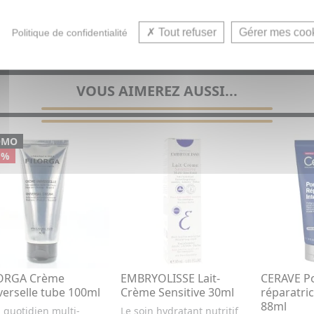
Tout refuser
Gérer mes coo
Politique de confidentialité
VOUS AIMEREZ AUSSI...
OMO
 %
ORGA Crème
EMBRYOLISSE Lait-
CERAVE 
verselle tube 100ml
Crème Sensitive 30ml
réparatric
88ml
 quotidien multi-
Le soin hydratant nutritif