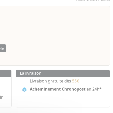
ble
La livraison
Livraison gratuite dès
55€
Acheminement Chronopost
en 24h*
ir