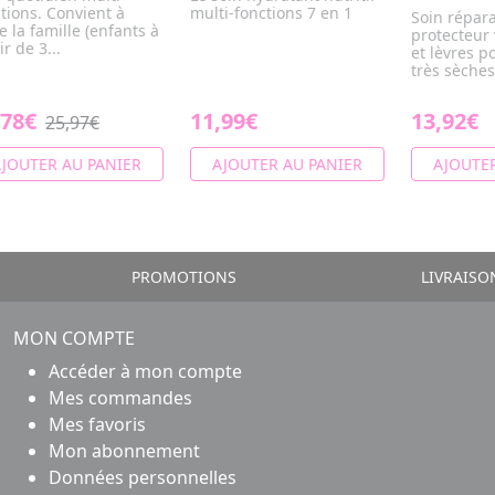
tions. Convient à
multi-fonctions 7 en 1
Soin répar
e la famille (enfants à
protecteur 
ir de 3...
et lèvres p
très sèches,
,78€
11,99€
13,92€
25,97€
JOUTER AU PANIER
AJOUTER AU PANIER
AJOUTER
PROMOTIONS
LIVRAISO
MON COMPTE
Accéder à mon compte
Mes commandes
Mes favoris
Mon abonnement
Données personnelles