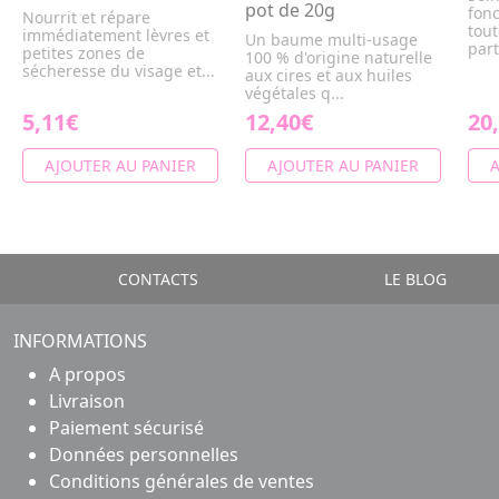
pot de 20g
fonc
Nourrit et répare
tout
immédiatement lèvres et
Un baume multi-usage
part
petites zones de
100 % d'origine naturelle
sécheresse du visage et...
aux cires et aux huiles
végétales q...
5,11€
12,40€
20
AJOUTER AU PANIER
AJOUTER AU PANIER
A
CONTACTS
LE BLOG
INFORMATIONS
A propos
Livraison
Paiement sécurisé
Données personnelles
Conditions générales de ventes