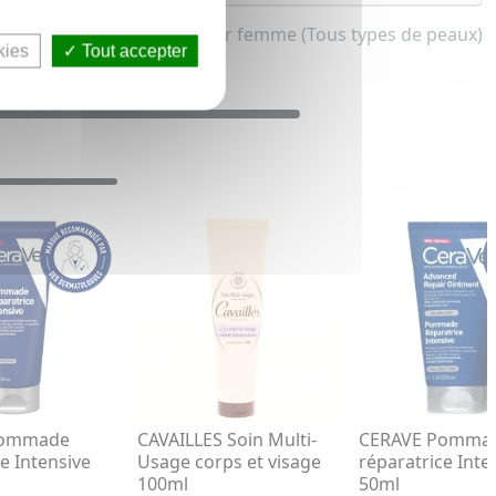
Soin multi-usage pour femme (Tous types de peaux)
kies
Tout accepter
Pommade
CAVAILLES Soin Multi-
CERAVE Pomma
e Intensive
Usage corps et visage
réparatrice Inte
100ml
50ml