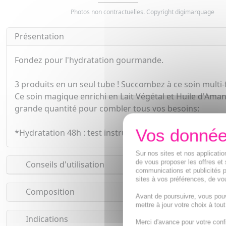
Photos non contractuelles. Copyright digimarquage
Présentation
Fondez pour l'hydratation gourmande.
3 produits en un seul tube ! Succombez à ce soin multi
Ce soin magique enrichi en Lait Végétal et Huile d'Amand
grande quantité pour combler tous vos besoins:
*Hydratation 48h : test instrumental - 10 volontaires.
Sur nos sites et nos applicat
de vous proposer les offres et 
Conseils d'utilisation
communications et publicités p
sites à vos préférences, de vou
Composition
Avant de poursuivre, vous pou
mettre à jour votre choix à tou
Indications
Merci d'avance pour votre conf