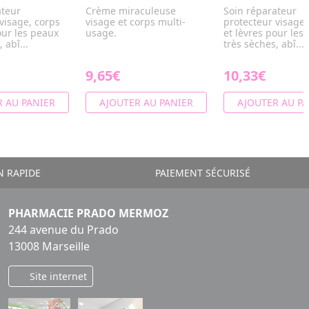
ateur
Crème miraculeuse
Soin réparateur
visage, corps
visage et corps multi-
protecteur visage,
our les peaux
usage.
et lèvres pour les
 abî...
très sèches, abî...
9,65€
10,33€
 AU PANIER
AJOUTER AU PANIER
AJOUTER AU PA
N RAPIDE
PAIEMENT SÉCURISÉ
PHARMACIE PRADO MERMOZ
244 avenue du Prado
13008 Marseille
Site internet