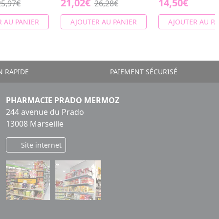
21,02€
14,50€
25,97€
26,28€
 AU PANIER
AJOUTER AU PANIER
AJOUTER AU PA
N RAPIDE
PAIEMENT SÉCURISÉ
PHARMACIE PRADO MERMOZ
244 avenue du Prado
13008 Marseille
Site internet