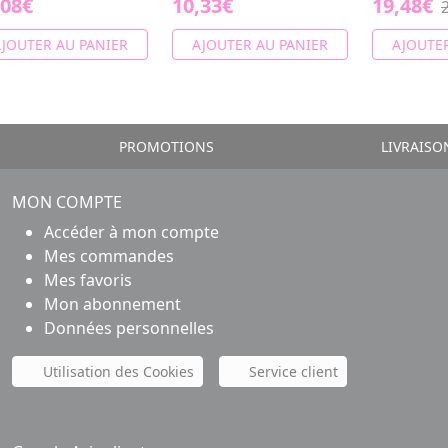
,08€
10,33€
19,48€
JOUTER AU PANIER
AJOUTER AU PANIER
AJOUTER
PROMOTIONS
LIVRAISO
MON COMPTE
Accéder à mon compte
Mes commandes
Mes favoris
Mon abonnement
Données personnelles
Utilisation des Cookies
Service client