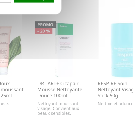
PROMO
- 20 %
Doux
DR. JART+ Cicapair -
RESPIRE Soin
t moussant
Mousse Nettoyante
Nettoyant Visag
125ml
Douce 100ml
Stick 50g
aise.
Nettoyant moussant
Nettoie et adoucit
visage. Convient aux
peaux sensibles.