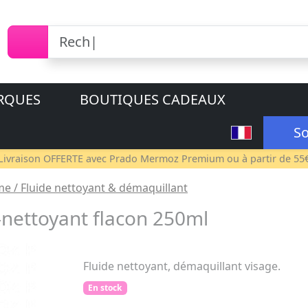
RQUES
BOUTIQUES CADEAUX
So
Livraison OFFERTE avec
Prado Mermoz Premium
ou à partir de 55
ème / Fluide nettoyant & démaquillant
-nettoyant flacon 250ml
Fluide nettoyant, démaquillant visage.
En stock