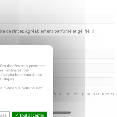
re de rincer. Agréablement parfumé et gélifié, il
. Ces données nous permettent
des partenaires, des
 d'adapter le contenu de nos
atistiques
es ci-dessous. Vous pourrez
 demaquillant pour femme (Peau sensible, peau à rougeur)
kies
Tout accepter