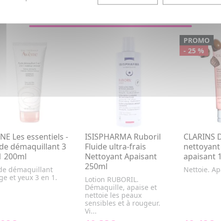
VOUS AIMEREZ AUSSI...
PROMO
- 25 %
NE Les essentiels -
ISISPHARMA Ruboril
CLARINS 
ide démaquillant 3
Fluide ultra-frais
nettoyan
1 200ml
Nettoyant Apaisant
apaisant 
250ml
ide démaquillant
Nettoie. Ap
ge et yeux 3 en 1.
Lotion RUBORIL.
Démaquille, apaise et
nettoie les peaux
sensibles et à rougeur.
Vi...