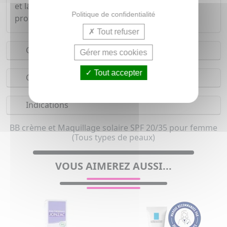
et laisse un éclat frais et naturel, tout en
Politique de confidentialité
protégeant la peau grâce à un SPF20 intégré.
Tout refuser
Conseils d'utilisation
Gérer mes cookies
Tout accepter
Composition
Indications
BB crème et Maquillage solaire SPF 20/35 pour femme
(Tous types de peaux)
VOUS AIMEREZ AUSSI...