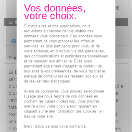
Paiement en
4 fois sans frais
à partir de 30€
La livraison
Sur nos sites et nos applications, nous
Livraison gratuite dès
55€
recueillons à chacune de vos visites des
données vous concernant. Ces données nous
Acheminement Chronopost
en 24h*
permettent de vous proposer les offres et
services les plus pertinents pour vous, et de
vous adresser, en direct ou via des partenaires,
des communications et publicités personnalisées
Présentation
et de mesurer leur efficacité. Elles nous
permettent également d'adapter le contenu de
La BB Crème au Ginseng est le secret d'un teint
nos sites à vos préférences, de vous faciliter le
partage de contenu sur les réseaux sociaux et
zéro défaut au naturel. Elle combine l'efficacité
de réaliser des statistiques
d'un soin hydratant et lissant à la couvrance subtile
Avant de poursuivre, vous pouvez sélectionner
d'un perfecteur de teint. Enrichie en ginseng, elle
l'usage que nous ferons de vos données en
revitalise la peau, l'aide à combattre les signes de
cochant les cases ci-dessous. Vous pourrez
mettre à jour votre choix à tout moment en
fatigue et affine visiblement le grain de peau. Sa
cliquant sur le lien "Utilisation des Cookies" en
texture légère fusionne avec la peau pour un fini
bas de notre site.
velouté, unifié, sans effet matière, façon 'peau de
Merci d'avance pour votre confiance.
bébé'. Elle floute les imperfections, lisse les ridules