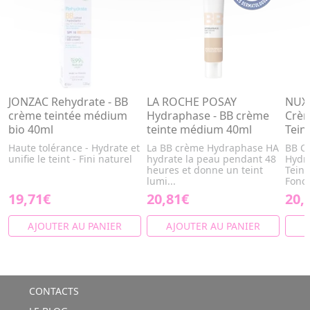
JONZAC Rehydrate - BB
LA ROCHE POSAY
NUXE
crème teintée médium
Hydraphase - BB crème
Crèm
bio 40ml
teinte médium 40ml
Tein
Haute tolérance - Hydrate et
La BB crème Hydraphase HA
BB C
unifie le teint - Fini naturel
hydrate la peau pendant 48
Hydra
heures et donne un teint
Teint
lumi...
Fonc
19,71€
20,81€
20,
AJOUTER AU PANIER
AJOUTER AU PANIER
A
CONTACTS