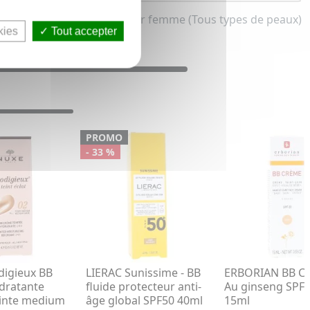
BB crème pour femme (Tous types de peaux)
kies
Tout accepter
PROMO
- 33 %
igieux BB
LIERAC Sunissime - BB
ERBORIAN BB C
dratante
fluide protecteur anti-
Au ginseng SPF
einte medium
âge global SPF50 40ml
15ml