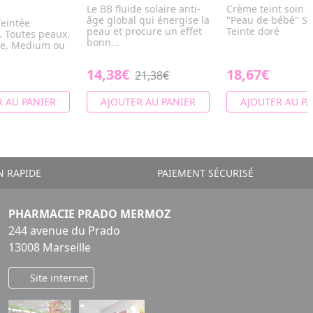
Le BB fluide solaire anti-
Crème teint soin e
âge global qui énergise la
"Peau de bébé" SP
eintée
peau et procure un effet
Teinte doré
. Toutes peaux.
bonn...
ire, Medium ou
14,38€
18,67€
21,38€
 AU PANIER
AJOUTER AU PANIER
AJOUTER AU PA
N RAPIDE
PAIEMENT SÉCURISÉ
PHARMACIE PRADO MERMOZ
244 avenue du Prado
13008 Marseille
Site internet