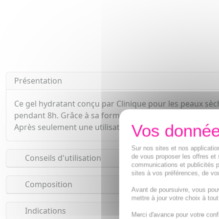
Présentation
Ce gel hydratant conçu par Clinique pour les peaux sèches
pendant 8h. Grâce à sa formule nouvelle technologie, le 
Après seulement une utilisation, effet antifatigue ins
Sur nos sites et nos applicat
de vous proposer les offres et 
Conseils d'utilisation
communications et publicités p
sites à vos préférences, de vou
Composition
Avant de poursuivre, vous pou
mettre à jour votre choix à tou
Indications
Merci d'avance pour votre conf