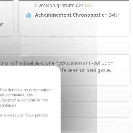
Livraison gratuite dès
55€
Acheminement Chronopost
en 24h*
ir
ns, offre à celles-ci une hydratation anti-pollution
e le teint pour une peau parfaite en un seul geste.
. Ces données nous permettent
des partenaires, des
 d'adapter le contenu de nos
atistiques
es ci-dessous. Vous pourrez