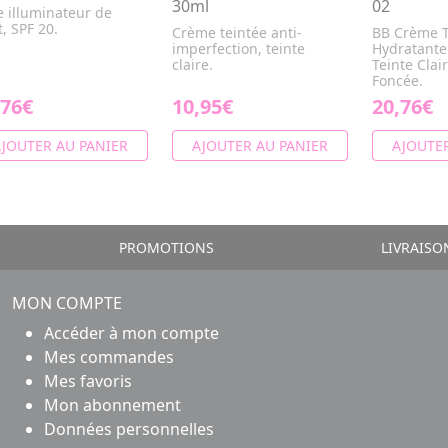
30ml
02
e illuminateur de
t, SPF 20.
Crème teintée anti-
BB Crème T
imperfection, teinte
Hydratante
claire.
Teinte Cla
Foncée.
,76€
10,95€
20,76€
JOUTER AU PANIER
AJOUTER AU PANIER
AJOUTER
PROMOTIONS
LIVRAISO
MON COMPTE
Accéder à mon compte
Mes commandes
Mes favoris
Mon abonnement
Données personnelles