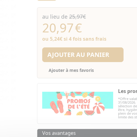
au lieu de
25,97€
20,97
€
ou
5,24€
si 4 fois sans frais
AJOUTER AU PANIER
Ajouter à mes favoris
Les pro
*Offre valab
31/08/2026.
sélection d
être, hygièn
plein de vos
limite des s
Vos avantages