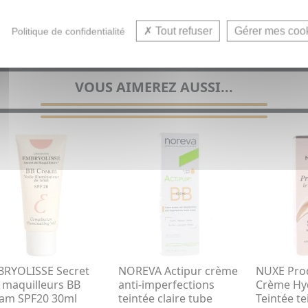
Tout refuser
Gérer mes coo
Politique de confidentialité
VOUS AIMEREZ AUSSI...
RYOLISSE Secret
NOREVA Actipur crème
NUXE Prod
 maquilleurs BB
anti-imperfections
Crème Hy
am SPF20 30ml
teintée claire tube
Teintée t