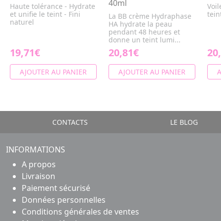
40ml
Haute tolérance - Hydrate
Voil
et unifie le teint - Fini
tein
La BB crème Hydraphase
naturel
HA hydrate la peau
pendant 48 heures et
donne un teint lumi...
19,71€
20,81€
20
AJOUTER AU PANIER
AJOUTER AU PANIER
A
CONTACTS
LE BLOG
INFORMATIONS
A propos
Livraison
Paiement sécurisé
Données personnelles
Conditions générales de ventes