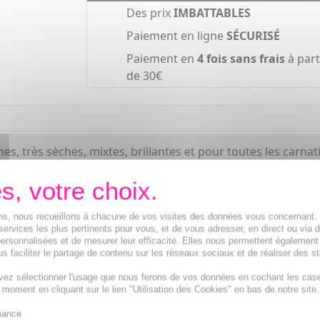
Des prix
IMBATTABLES
Paiement en ligne
SÉCURISÉ
Paiement en
4 fois sans frais
à part
de 30€
, très sèches, mixtes, brillantes et pour toutes les carnatio
gel s'adapte à votre couleur de peau, perfectionne et unifi
tantanée et une peau plus uniforme.
ions, nous recueillons à chacune de vos visites des données vous concernant
services les plus pertinents pour vous, et de vous adresser, en direct ou via 
ersonnalisées et de mesurer leur efficacité. Elles nous permettent également
s faciliter le partage de contenu sur les réseaux sociaux et de réaliser des st
vez sélectionner l'usage que nous ferons de vos données en cochant les cas
t moment en cliquant sur le lien "Utilisation des Cookies" en bas de notre site.
iance.