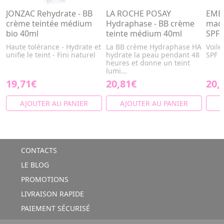
JONZAC Rehydrate - BB
LA ROCHE POSAY
EMBR
crème teintée médium
Hydraphase - BB crème
maqu
bio 40ml
teinte médium 40ml
SPF2
Haute tolérance - Hydrate et
La BB crème Hydraphase HA
Voile
unifie le teint - Fini naturel
hydrate la peau pendant 48
SPF 2
heures et donne un teint
lumi...
19,71€
20,81€
20,
AJOUTER AU PANIER
AJOUTER AU PANIER
A
CONTACTS
LE BLOG
PROMOTIONS
LIVRAISON RAPIDE
PAIEMENT SÉCURISÉ