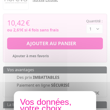
10,42
€
Quantité :
ou
2,61€
si 4 fois sans frais
AJOUTER AU PANIER
Ajouter à mes favoris
Vos avantages
Des prix
IMBATTABLES
Paiement en ligne
SÉCURISÉ
Paiement en
4 fois sans frais
à partir de 30€
La livraison