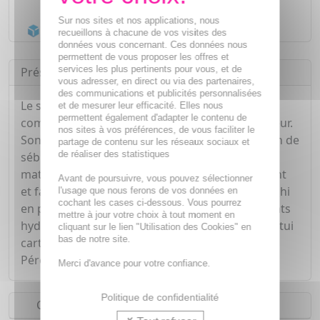
Livraison gratuite dès
55€
Sur nos sites et nos applications, nous
Acheminement Chronopost
en 24h*
recueillons à chacune de vos visites des
données vous concernant. Ces données nous
permettent de vous proposer les offres et
services les plus pertinents pour vous, et de
Présentation
vous adresser, en direct ou via des partenaires,
des communications et publicités personnalisées
Le soin anti-imperfections Exfoliac corrige et
et de mesurer leur efficacité. Elles nous
permettent également d'adapter le contenu de
comble les imperfections cutanées en profondeur.
nos sites à vos préférences, de vous faciliter le
Son action séborégulatrice équilibre la secrétion de
partage de contenu sur les réseaux sociaux et
de réaliser des statistiques
sébum. Séborégulateur, antibactérien, purifiant,
matifiant et hydratant. Corrige, masque, prévient
Avant de poursuivre, vous pouvez sélectionner
et favorise l'élimination des imperfections. Enrichi
l'usage que nous ferons de vos données en
cochant les cases ci-dessous. Vous pourrez
en pigments naturels, en microéponges et agents
mettre à jour votre choix à tout moment en
hydratants. Conditionnement : tube plastique, étui
cliquant sur le lien "Utilisation des Cookies" en
bas de notre site.
carton.
Péremption après ouverture : 12 mois.
Merci d'avance pour votre confiance.
Politique de confidentialité
Conseils d'utilisation