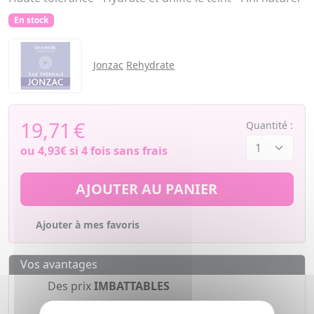
En stock
Jonzac
Rehydrate
19,71
€
Quantité :
ou
4,93€
si 4 fois sans frais
AJOUTER AU PANIER
Ajouter à mes favoris
Vos avantages
Des prix
IMBATTABLES
Paiement en ligne
SÉCURISÉ