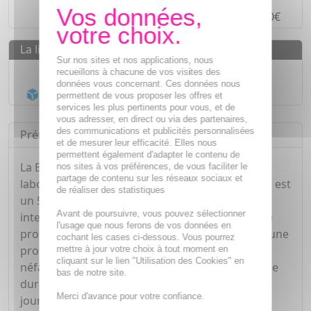
Paiement en
4 fois sans frais
à partir de 30€
La livraison
Sur nos sites et nos applications, nous
Livraison gratuite dès
55€
recueillons à chacune de vos visites des
données vous concernant. Ces données nous
Acheminement Chronopost
en 24h*
permettent de vous proposer les offres et
services les plus pertinents pour vous, et de
vous adresser, en direct ou via des partenaires,
des communications et publicités personnalisées
Présentation
et de mesurer leur efficacité. Elles nous
permettent également d'adapter le contenu de
La BB crème hydratante Jonzac Rehydrate du
nos sites à vos préférences, de vous faciliter le
partage de contenu sur les réseaux sociaux et
laboratoire Léa Nature est un soin du visage bio est
de réaliser des statistiques
un 5-en-1 qui permet à la fois d'hydrater
Avant de poursuivre, vous pouvez sélectionner
intensément, de lisser, d'illuminer, d'unifier et de
l'usage que nous ferons de vos données en
protéger. Grâce à son indice SPF 10, elle assure une
cochant les cases ci-dessous. Vous pourrez
protection urbaine efficace contre les effets
mettre à jour votre choix à tout moment en
cliquant sur le lien "Utilisation des Cookies" en
néfastes du soleil. Elle possède une tenue longue
bas de notre site.
durée pour un résultat visible tout au long de la
Merci d'avance pour votre confiance.
journée. Elle offre un fini à la fois confortable et