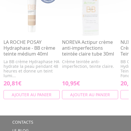
LA ROCHE POSAY
NOREVA Actipur crème
NUXE
Hydraphase - BB crème
anti-imperfections
Crèm
teinte médium 40ml
teintée claire tube 30ml
Tein
La BB crème Hydraphase HA
Crème teintée anti-
BB C
hydrate la peau pendant 48
imperfection, teinte claire.
Hydra
heures et donne un teint
Teint
lumi...
Fonc
20,81€
10,95€
20,
AJOUTER AU PANIER
AJOUTER AU PANIER
A
CONTACTS
LE BLOG