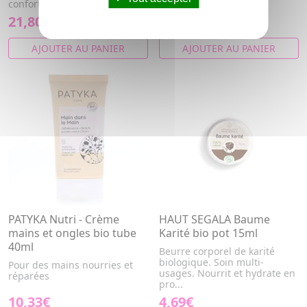
confortables.
de Karité bio, nettoie...
21,80€
1,98€
AJOUTER AU PANIER
AJOUTER AU PANIER
PATYKA Nutri - Crème
HAUT SEGALA Baume
mains et ongles bio tube
Karité bio pot 15ml
40ml
Beurre corporel de karité
biologique. Soin multi-
Pour des mains nourries et
usages. Nourrit et hydrate en
réparées
pro...
10,33€
4,69€