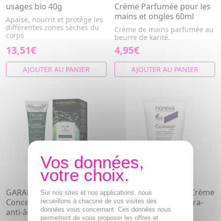
usages bio 40g
Crème Parfumée pour les
mains et ongles 60ml
Apaise, nourrit et protège les
différentes zones sèches du
Crème de mains parfumée au
corps
beurre de karité.
13,51€
4,95€
AJOUTER AU PANIER
AJOUTER AU PANIER
GARANCIA Eclair de lune -
NOREVA Cicadiane - Crème
Sur nos sites et nos applications, nous
Concentré antitache et
mains réparatrice ultra-
recueillons à chacune de vos visites des
données vous concernant. Ces données nous
anti-âge nourrissant 30ml
nourrissante 50ml
permettent de vous proposer les offres et