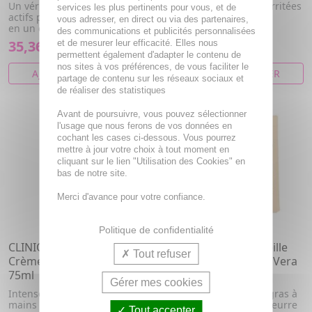
Un véritable concentré de 8
Mains très abimées et irritées
services les plus pertinents pour vous, et de
actifs pour éclaircir les taches
vous adresser, en direct ou via des partenaires,
en un éclair
des communications et publicités personnalisées
35,36€
4,07€
et de mesurer leur efficacité. Elles nous
permettent également d'adapter le contenu de
nos sites à vos préférences, de vous faciliter le
AJOUTER AU PANIER
AJOUTER AU PANIER
partage de contenu sur les réseaux sociaux et
de réaliser des statistiques
NOUVEAU
Avant de poursuivre, vous pouvez sélectionner
l'usage que nous ferons de vos données en
cochant les cases ci-dessous. Vous pourrez
mettre à jour votre choix à tout moment en
cliquant sur le lien "Utilisation des Cookies" en
bas de notre site.
Merci d'avance pour votre confiance.
Politique de confidentialité
CLINIQUE Deep Comfort
MKL Savon De Marseille
Tout refuser
Crème Mains et Cuticules
Solide Surgras - Aloe Vera
75ml
100g
Gérer mes cookies
Intensément hydratées, les
Savon de Marseille surgras à
mains sont douces et
l'Aloe Vera, enrichi en beurre
Tout accepter