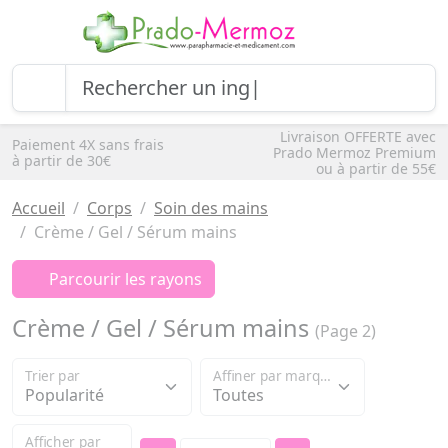
Livraison OFFERTE avec
Paiement 4X sans frais
Prado Mermoz Premium
à partir de 30€
ou à partir de 55€
Accueil
Corps
Soin des mains
Crème / Gel / Sérum mains
Parcourir les rayons
Crème / Gel / Sérum mains
(Page 2)
Trier par
Affiner par marque
Afficher par