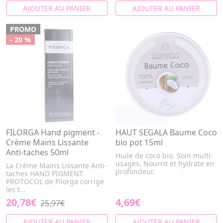
AJOUTER AU PANIER
AJOUTER AU PANIER
PROMO
- 20 %
FILORGA Hand pigment -
HAUT SEGALA Baume Coco
Crème Mains Lissante
bio pot 15ml
Anti-taches 50ml
Huile de coco bio. Soin multi-
usages. Nourrit et hydrate en
La Crème Mains Lissante Anti-
profondeur.
taches HAND PIGMENT
PROTOCOL de Filorga corrige
les t...
20,78€
4,69€
25,97€
AJOUTER AU PANIER
AJOUTER AU PANIER