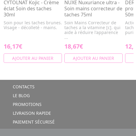
CYTOLNAT Kojic - Crème
NUXE Nuxuriance ultra -
DERM
éclat Soin des taches
Soin mains correcteur de
prot
30ml
taches 75ml
50m
Soin pour les taches brunes.
Soin Mains Correcteur de
Actio
Visage - décolleté - mains.
taches a la vitamine [c]. qui
tache
aide à réduire l'apparence
purif
...
16,17€
18,67€
12,
AJOUTER AU PANIER
AJOUTER AU PANIER
A
CONTACTS
LE BLOG
PROMOTIONS
LIVRAISON RAPIDE
PAIEMENT SÉCURISÉ