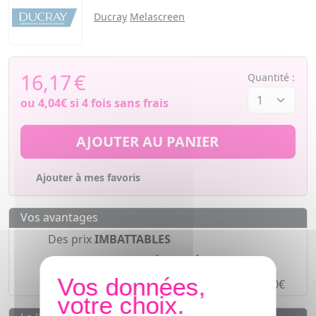
Ducray
Melascreen
16,17
€
Quantité :
ou
4,04€
si 4 fois sans frais
AJOUTER AU PANIER
Ajouter à mes favoris
Vos avantages
Des prix
IMBATTABLES
Paiement en ligne
SÉCURISÉ
Paiement en
4 fois sans frais
à partir de 30€