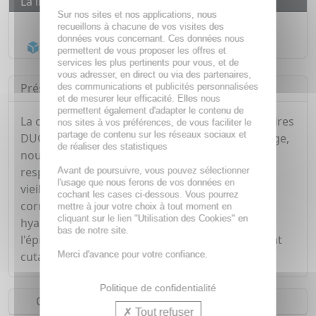
La livraison
Sur nos sites et nos applications, nous
Livraison gratuite dès
55€
recueillons à chacune de vos visites des
données vous concernant. Ces données nous
Acheminement Chronopost
en 24h*
permettent de vous proposer les offres et
services les plus pertinents pour vous, et de
vous adresser, en direct ou via des partenaires,
Présentation
des communications et publicités personnalisées
et de mesurer leur efficacité. Elles nous
permettent également d'adapter le contenu de
La crème soin global main SPF 50+ des laboratoires
nos sites à vos préférences, de vous faciliter le
partage de contenu sur les réseaux sociaux et
DUCRAY est une crème pour les mains qui corrige,
de réaliser des statistiques
nourrit et protège des taches brunes,
responsables de l'accélération du photo-
Avant de poursuivre, vous pouvez sélectionner
l'usage que nous ferons de vos données en
vieillissement de la peau. Complexe L-White®
cochant les cases ci-dessous. Vous pourrez
corrigeant les taches. SPF 50+ et acide
mettre à jour votre choix à tout moment en
cliquant sur le lien "Utilisation des Cookies" en
hyaluronique contribuant à l'hydratation de
bas de notre site.
l'épiderme tout en luttant contre le vieillissement
Merci d'avance pour votre confiance.
cutané.
Politique de confidentialité
Conseils d'utilisation
Tout refuser