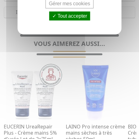
Gérer mes cookies
Indications
Tout accepter
Crème mains pour femme (Peau sèche)
VOUS AIMEREZ AUSSI...
EUCERIN UreaRepair
LAINO Pro intense crème
BIO
Plus - Crème mains 5%
mains sèches à très
Crèm