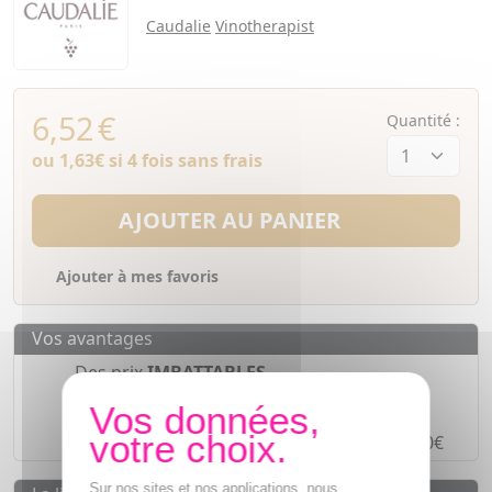
Caudalie
Vinotherapist
6,52
€
Quantité :
ou
1,63€
si 4 fois sans frais
AJOUTER AU PANIER
Ajouter à mes favoris
Vos avantages
Des prix
IMBATTABLES
Paiement en ligne
SÉCURISÉ
Paiement en
4 fois sans frais
à partir de 30€
Sur nos sites et nos applications, nous