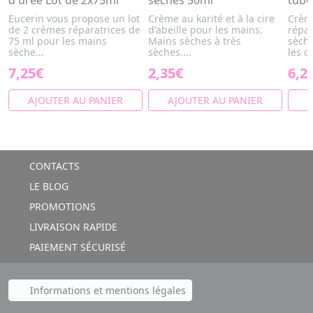
d'urée Lot de 2x75ml
sèches 50ml
tube
Eucerin vous propose un lot
Crème au karité et à la cire
Crème
de 2 crèmes réparatrices de
d'abeille pour les mains.
répar
75 ml pour les mains
Mains sèches à très
sèche
sèche...
sèches....
les o
7,25€
2,35€
6,2
AJOUTER AU PANIER
AJOUTER AU PANIER
A
CONTACTS
LE BLOG
PROMOTIONS
LIVRAISON RAPIDE
PAIEMENT SÉCURISÉ
Informations et mentions légales