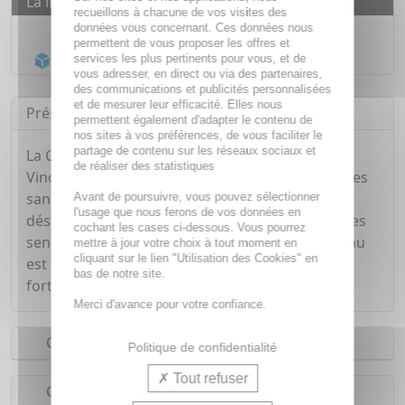
La livraison
recueillons à chacune de vos visites des
Livraison gratuite dès
55€
données vous concernant. Ces données nous
permettent de vous proposer les offres et
Acheminement Chronopost
en 24h*
services les plus pertinents pour vous, et de
vous adresser, en direct ou via des partenaires,
des communications et publicités personnalisées
et de mesurer leur efficacité. Elles nous
Présentation
permettent également d'adapter le contenu de
nos sites à vos préférences, de vous faciliter le
partage de contenu sur les réseaux sociaux et
La Crème Réparatrice Mains et Ongles
de réaliser des statistiques
Vinotherapist™ nourrit et répare les mains sèches
sans effet gras, tout en les protégeant de la
Avant de poursuivre, vous pouvez sélectionner
l'usage que nous ferons de vos données en
déshydratation et des agressions extérieures. Les
cochant les cases ci-dessous. Vous pourrez
sensations de tiraillements sont apaisées, la peau
mettre à jour votre choix à tout moment en
cliquant sur le lien "Utilisation des Cookies" en
est plus douce et les ongles et cuticules sont
bas de notre site.
fortifiés.
Merci d'avance pour votre confiance.
Conseils d'utilisation
Politique de confidentialité
Tout refuser
Composition