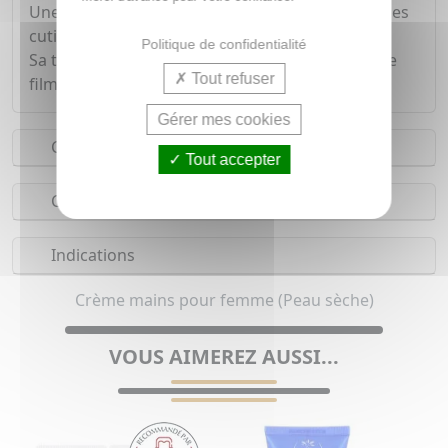
Une double fonction "soin des mains" et "soin des
cuticules".
Politique de confidentialité
Sa texture est vite absorbée, elle ne laisse pas de
Tout refuser
film gras.
Gérer mes cookies
Conseils d'utilisation
Tout accepter
Composition
Indications
Crème mains pour femme (Peau sèche)
VOUS AIMEREZ AUSSI...