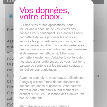
La livraison
Livraison gratuite dès
55€
Acheminement Chronopost
en 24h*
Sur nos sites et nos applications, nous
recueillons à chacune de vos visites des
Présentation
données vous concernant. Ces données nous
permettent de vous proposer les offres et
Assurez la douceur et l'hydratation de vos mains
services les plus pertinents pour vous, et de
vous adresser, en direct ou via des partenaires,
grâce à cette crème riche.
des communications et publicités personnalisées
Véritable gant de velours, au pouvoir extra-
et de mesurer leur efficacité. Elles nous
permettent également d'adapter le contenu de
nourrissant.
nos sites à vos préférences, de vous faciliter le
Le plaisir d'une hydratation de 12 heures, le
partage de contenu sur les réseaux sociaux et
confort émollient.
de réaliser des statistiques
Cette crème hydrate, apaise et renforce la fonction
Avant de poursuivre, vous pouvez sélectionner
barrière de la peau contre les agressions de
l'usage que nous ferons de vos données en
cochant les cases ci-dessous. Vous pourrez
l'environnement.
mettre à jour votre choix à tout moment en
Crème riche, véritable gant de velours, au pouvoir
cliquant sur le lien "Utilisation des Cookies" en
extra-nourrissant pour assurer confort,
bas de notre site.
hydratation et douceur aux mains.
Merci d'avance pour votre confiance.