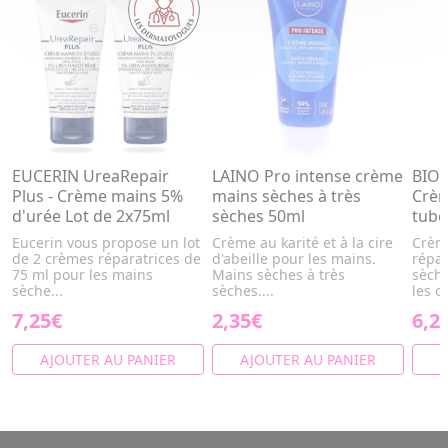
EUCERIN UreaRepair
LAINO Pro intense crème
BIO
Plus - Crème mains 5%
mains sèches à très
Crèm
d'urée Lot de 2x75ml
sèches 50ml
tube
Eucerin vous propose un lot
Crème au karité et à la cire
Crème
de 2 crèmes réparatrices de
d'abeille pour les mains.
répar
75 ml pour les mains
Mains sèches à très
sèche
sèche...
sèches....
les o
7,25€
2,35€
6,2
AJOUTER AU PANIER
AJOUTER AU PANIER
A