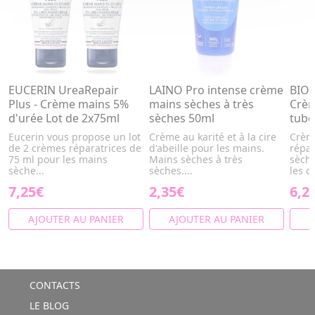
EUCERIN UreaRepair
LAINO Pro intense crème
BIO
Plus - Crème mains 5%
mains sèches à très
Crèm
d'urée Lot de 2x75ml
sèches 50ml
tube
Eucerin vous propose un lot
Crème au karité et à la cire
Crème
de 2 crèmes réparatrices de
d'abeille pour les mains.
répar
75 ml pour les mains
Mains sèches à très
sèche
sèche...
sèches....
les o
7,25€
2,35€
6,2
AJOUTER AU PANIER
AJOUTER AU PANIER
A
CONTACTS
LE BLOG