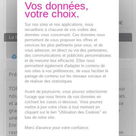
Des prix
IMBATTABLES
Paiement en ligne
SÉCURISÉ
Paiement en
4 fois sans frais
à partir de 30€
Sur nos sites et nos applications, nous
recueillons à chacune de vos visites des
données vous concernant. Ces données nous
La livraison
permettent de vous proposer les offres et
services les plus pertinents pour vous, et de
Livraison gratuite dès
55€
vous adresser, en direct ou via des partenaires,
Acheminement Chronopost
en 24h*
des communications et publicités personnalisées
et de mesurer leur efficacité. Elles nous
permettent également d'adapter le contenu de
nos sites à vos préférences, de vous faciliter le
Présentation
partage de contenu sur les réseaux sociaux et
de réaliser des statistiques
TOPIALYSE MAINS est spécialement formulée pour
Avant de poursuivre, vous pouvez sélectionner
nourrir et régénérer les mains les plus desséchées
l'usage que nous ferons de vos données en
cochant les cases ci-dessous. Vous pourrez
et abîmées. Sa formule ultra-concentrée en phase
mettre à jour votre choix à tout moment en
grasse (27%) et en beurre de karité (7%) procure
cliquant sur le lien "Utilisation des Cookies" en
une nutrition intense et un confort immédiat.
bas de notre site.
Enrichie en Omégas 3, 6 et 9, TOPIALYSE MAINS
Merci d'avance pour votre confiance.
restaure la barrière cutanée. Protégées, même en