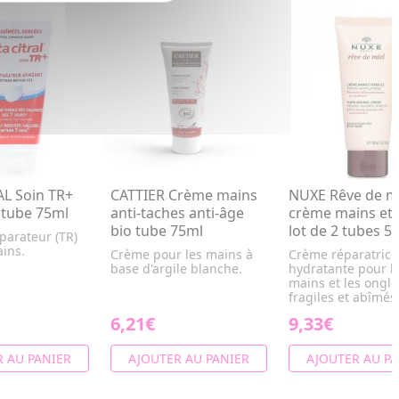
AL Soin TR+
CATTIER Crème mains
NUXE Rêve de m
 tube 75ml
anti-taches anti-âge
crème mains et 
bio tube 75ml
lot de 2 tubes 5
parateur (TR)
ains.
Crème pour les mains à
Crème réparatrice
base d'argile blanche.
hydratante pour l
mains et les ongle
fragiles et abîmés
6,21€
9,33€
 AU PANIER
AJOUTER AU PANIER
AJOUTER AU PA