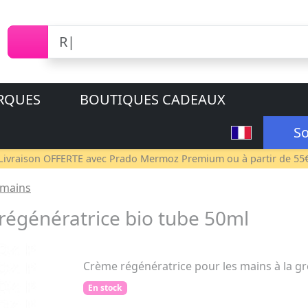
RQUES
BOUTIQUES CADEAUX
So
Livraison OFFERTE avec
Prado Mermoz Premium
ou à partir de 55
 mains
égénératrice bio tube 50ml
Crème régénératrice pour les mains à la g
En stock