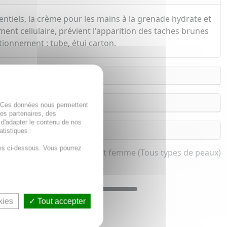
entiels, la crème pour les mains à la grenade hydrate et
ment cellulaire, prévient l'apparition des taches brunes
tionnement : tube, étui carton.
. Ces données nous permettent
des partenaires, des
 d'adapter le contenu de nos
atistiques
es ci-dessous. Vous pourrez
thérapie bio pour homme et femme (Tous types de peaux)
kies
Tout accepter