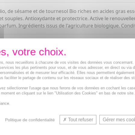
io, de sésame et de tournesol Bio riches en acides gras ess
t souples. Antioxydante et protectrice. Active le renouvelle
arfum. Ingrédients issus de l'agriculture biologique. Condi
ions, nous recueillons à chacune de vos visites des données vous concernant
services les plus pertinents pour vous, et de vous adresser, en direct ou via 
ersonnalisées et de mesurer leur efficacité. Elles nous permettent également
s faciliter le partage de contenu sur les réseaux sociaux et de réaliser des st
vez sélectionner l'usage que nous ferons de vos données en cochant les cas
Crème mains et Phyto
t moment en cliquant sur le lien "Utilisation des Cookies" en bas de notre site.
iance.
VOUS AIMEREZ AUSSI...
Tout refuser
Gérer mes coo
Politique de confidentialité