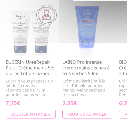
EUCERIN UreaRepair
LAINO Pro intense
BIO
Plus - Crème mains 5%
crème mains sèches à
Crè
d'urée Lot de 2x75ml
très sèches 50ml
2 t
Eucerin vous propose un
Crème au karité et à la
Crè
lot de 2 crèmes
cire d'abeille pour les
rép
réparatrices de 75 ml
mains. Mains sèches à
sèc
pour les mains sèche...
très sèches....
Renf
7,25€
2,35€
6,
AJOUTER AU PANIER
AJOUTER AU PANIER
A