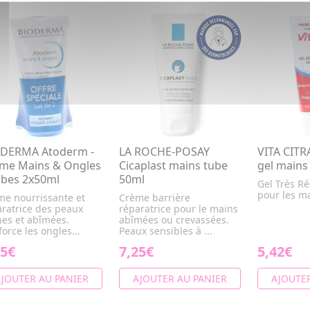
DERMA Atoderm -
LA ROCHE-POSAY
VITA CITR
me Mains & Ongles
Cicaplast mains tube
gel mains
ubes 2x50ml
50ml
Gel Très Ré
pour les m
me nourrissante et
Crème barrière
aratrice des peaux
réparatrice pour le mains
hes et abîmées.
abîmées ou crevassées.
orce les ongles...
Peaux sensibles à ...
25€
7,25€
5,42€
JOUTER AU PANIER
AJOUTER AU PANIER
AJOUTER