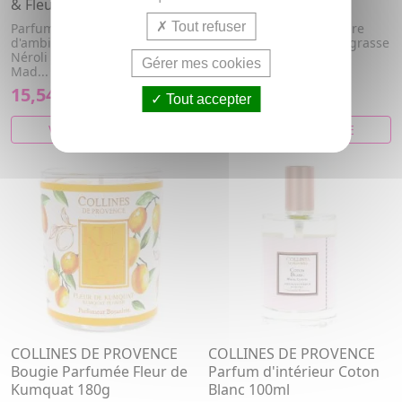
& Fleur de Coton 100ml
Sakura 180g
Tout refuser
Parfum d'intérieur / Spray
Bougie parfumée à la cire
d'ambiance floral. Senteur
naturelle et parfum de grasse
Néroli & Fleur de coton.
senteur fleur de sakura
Gérer mes cookies
Mad...
15,54€
14,08€
Tout accepter
VOIR CET ARTICLE
VOIR CET ARTICLE
COLLINES DE PROVENCE
COLLINES DE PROVENCE
Bougie Parfumée Fleur de
Parfum d'intérieur Coton
Kumquat 180g
Blanc 100ml