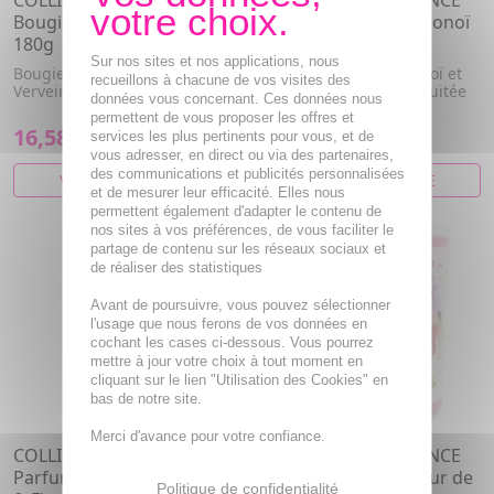
COLLINES DE PROVENCE
COLLINES DE PROVENCE
Bougie Parfumée Verveine
Parfum d'intérieur Monoï
180g
& Passion 100ml
Sur nos sites et nos applications, nous
Bougie parfumée senteur
Parfum d'intérieur Monoï et
recueillons à chacune de vos visites des
Verveine.
Passion. Note fleurie, fruitée
données vous concernant. Ces données nous
et solaire.
permettent de vous proposer les offres et
16,58€
15,54€
services les plus pertinents pour vous, et de
vous adresser, en direct ou via des partenaires,
des communications et publicités personnalisées
VOIR CET ARTICLE
VOIR CET ARTICLE
et de mesurer leur efficacité. Elles nous
permettent également d'adapter le contenu de
nos sites à vos préférences, de vous faciliter le
partage de contenu sur les réseaux sociaux et
de réaliser des statistiques
Avant de poursuivre, vous pouvez sélectionner
l'usage que nous ferons de vos données en
cochant les cases ci-dessous. Vous pourrez
mettre à jour votre choix à tout moment en
cliquant sur le lien "Utilisation des Cookies" en
bas de notre site.
Merci d'avance pour votre confiance.
COLLINES DE PROVENCE
COLLINES DE PROVENCE
Parfum d'intérieur Néroli
Bougie parfumée Fleur de
Politique de confidentialité