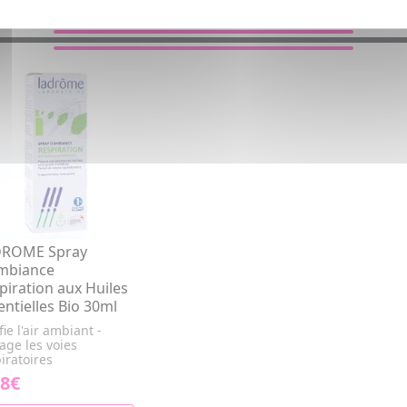
VOUS AIMEREZ AUSSI...
DROME Spray
mbiance
piration aux Huiles
entielles Bio 30ml
fie l'air ambiant -
age les voies
iratoires
78€