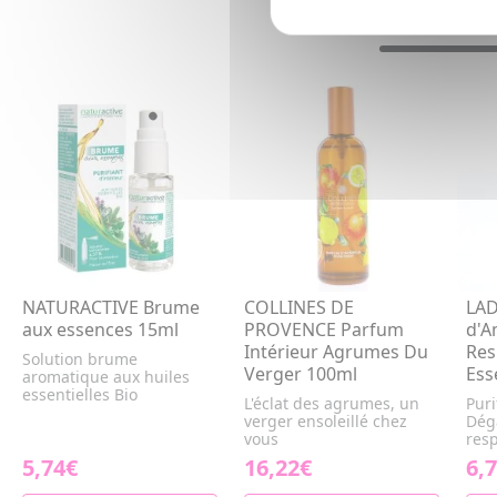
NATURACTIVE Brume
COLLINES DE
LA
aux essences 15ml
PROVENCE Parfum
d'A
Intérieur Agrumes Du
Res
Solution brume
Verger 100ml
Ess
aromatique aux huiles
essentielles Bio
L'éclat des agrumes, un
Puri
verger ensoleillé chez
Dég
vous
resp
5,74€
16,22€
6,