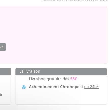
ble
La livraison
Livraison gratuite dès
55€
Acheminement Chronopost
en 24h*
ir