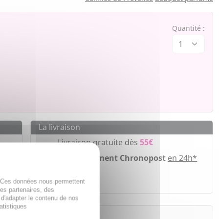
Quantité :
La livraison
Livraison gratuite dès
55€
Acheminement Chronopost
en 24h*
ir
. Ces données nous permettent
des partenaires, des
 d'adapter le contenu de nos
atistiques