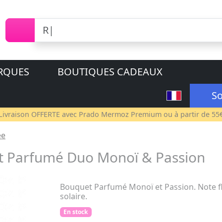
RQUES
BOUTIQUES CADEAUX
So
Livraison OFFERTE avec
Prado Mermoz Premium
ou à partir de 55
ée
 Parfumé Duo Monoï & Passion
Bouquet Parfumé Monoï et Passion. Note fle
solaire.
En stock