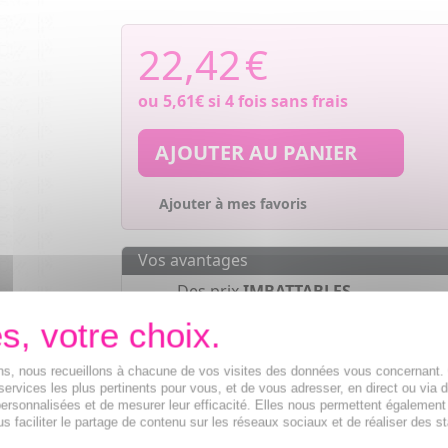
22,42
€
ou
5,61€
si 4 fois sans frais
AJOUTER AU PANIER
Ajouter à mes favoris
Vos avantages
Des prix
IMBATTABLES
Paiement en ligne
SÉCURISÉ
Paiement en
4 fois sans frais
à part
ions, nous recueillons à chacune de vos visites des données vous concernant
de 30€
services les plus pertinents pour vous, et de vous adresser, en direct ou via 
ersonnalisées et de mesurer leur efficacité. Elles nous permettent également
s faciliter le partage de contenu sur les réseaux sociaux et de réaliser des st