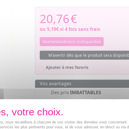
20,76
€
ou
5,19€
si 4 fois sans frais
Momentanément indisponible
M'avertir dès que le produit sera disponi
Ajouter à mes favoris
Vos avantages
Des prix
IMBATTABLES
Paiement en ligne
SÉCURISÉ
Paiement en
4 fois sans frais
à part
de 30€
ions, nous recueillons à chacune de vos visites des données vous concernant
services les plus pertinents pour vous, et de vous adresser, en direct ou via 