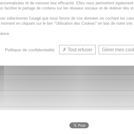
ersonnalisées et de mesurer leur efficacité. Elles nous permettent également
s faciliter le partage de contenu sur les réseaux sociaux et de réaliser des st
vez sélectionner l'usage que nous ferons de vos données en cochant les cas
t moment en cliquant sur le lien "Utilisation des Cookies" en bas de notre site.
iance.
E diffuse une fragrance douce et florale, évoquant les 
 et accueillante dans votre intérieur. Les tiges de rotin d
Tout refuser
Gérer mes coo
Politique de confidentialité