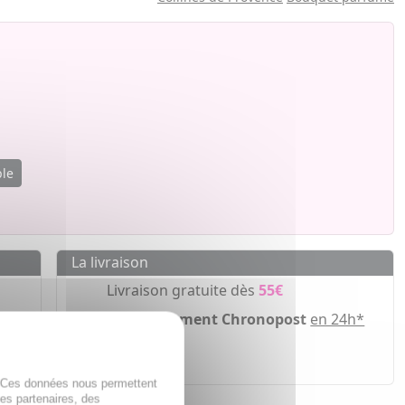
ble
La livraison
Livraison gratuite dès
55€
Acheminement Chronopost
en 24h*
ir
. Ces données nous permettent
des partenaires, des