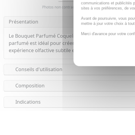
communications et publicités p
Photos non contractuelles. Copyright digimarquage
sites à vos préférences, de vou
Avant de poursuivre, vous pou
Présentation
mettre à jour votre choix à tou
Merci d'avance pour votre conf
Le Bouquet Parfumé Coquelicot de COLLINES DE PROVENC
parfumé est idéal pour créer une atmosphère chaleureuse
expérience olfactive subtile et raffinée.
Conseils d'utilisation
Composition
Indications