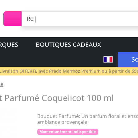
RQUES
BOUTIQUES CADEAUX
So
Livraison OFFERTE avec
Prado Mermoz Premium
ou à partir de 55
ée
Parfumé Coquelicot 100 ml
Bouquet Parfumé: Un parfum floral et enso
ambiance provençale
Momentanément indisponible