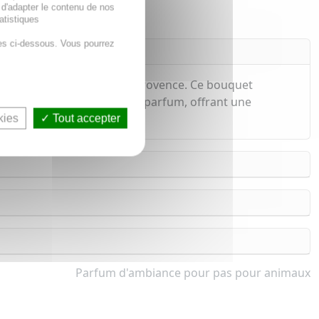
 d'adapter le contenu de nos
atistiques
es ci-dessous. Vous pourrez
champs de coquelicots en Provence. Ce bouquet
iffusent continuellement le parfum, offrant une
kies
Tout accepter
Parfum d'ambiance pour pas pour animaux