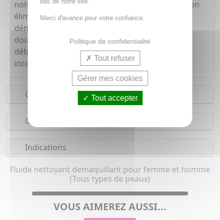
bas de notre site.
noisette, pour hydrater et nourrir la peau, tout en
éliminant les impuretés. Il permet ainsi de
Merci d'avance pour votre confiance.
démaquiller, nettoyer et hydrater la peau en
douceur, vous permettant ainsi de vous
Politique de confidentialité
débarrasser de vos tiraillements et autres
Tout refuser
inconforts.
Gérer mes cookies
Conseils d'utilisation
Tout accepter
Composition
Indications
Fluide nettoyant demaquillant pour femme et homme
(Tous types de peaux)
VOUS AIMEREZ AUSSI...