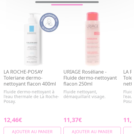
LA ROCHE-POSAY
URIAGE Roséliane -
LA 
Toleriane dermo-
Fluide dermo-nettoyant
Tole
nettoyant flacon 400ml
flacon 250ml
nett
Fluide dermo-nettoyant à
Fluide nettoyant,
Fluid
l'eau thermale de La Roche-
démaquillant visage.
l'eau
Posay.
Posay
12,46€
11,37€
11,
AJOUTER AU PANIER
AJOUTER AU PANIER
A