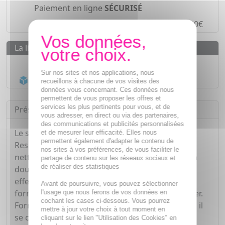
Paiement en ligne
SÉCURISÉ
Paiement en
4 fois sans frais
à partir de 30€
La livraison
Livraison gratuite dès
55€
Sur nos sites et nos applications, nous
Acheminement Chronopost
en 24h*
recueillons à chacune de vos visites des
données vous concernant. Ces données nous
permettent de vous proposer les offres et
services les plus pertinents pour vous, et de
Présentation
vous adresser, en direct ou via des partenaires,
des communications et publicités personnalisées
Le soin nettoyant vidage en stick de la marque
et de mesurer leur efficacité. Elles nous
permettent également d'adapter le contenu de
Respire est idéal pour celles et ceux souhaitant
nos sites à vos préférences, de vous faciliter le
nettoyer leur visage de manière quotidienne, en
partage de contenu sur les réseaux sociaux et
de réaliser des statistiques
douceur, et sans agresser la peau. Il associe en
effet nettoyage et hydratation, le tout dans un
Avant de poursuivre, vous pouvez sélectionner
format compact, pratique à emporter et à utiliser.
l'usage que nous ferons de vos données en
cochant les cases ci-dessous. Vous pourrez
Formulé à 96% d'ingrédients d'origine naturelle, il
mettre à jour votre choix à tout moment en
se compose de beurre de karité et d'huile de
cliquant sur le lien "Utilisation des Cookies" en