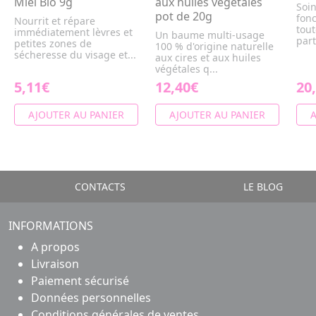
Miel Bio 9g
aux huiles végétales
Soin
pot de 20g
fonc
Nourrit et répare
tout
immédiatement lèvres et
Un baume multi-usage
part
petites zones de
100 % d'origine naturelle
sécheresse du visage et...
aux cires et aux huiles
végétales q...
5,11€
12,40€
20
AJOUTER AU PANIER
AJOUTER AU PANIER
A
CONTACTS
LE BLOG
INFORMATIONS
A propos
Livraison
Paiement sécurisé
Données personnelles
Conditions générales de ventes