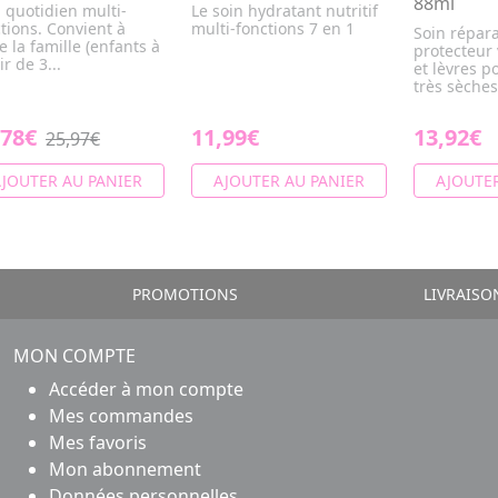
88ml
 quotidien multi-
Le soin hydratant nutritif
tions. Convient à
multi-fonctions 7 en 1
Soin répar
e la famille (enfants à
protecteur 
ir de 3...
et lèvres p
très sèches,
,78€
11,99€
13,92€
25,97€
JOUTER AU PANIER
AJOUTER AU PANIER
AJOUTER
PROMOTIONS
LIVRAISO
MON COMPTE
Accéder à mon compte
Mes commandes
Mes favoris
Mon abonnement
Données personnelles