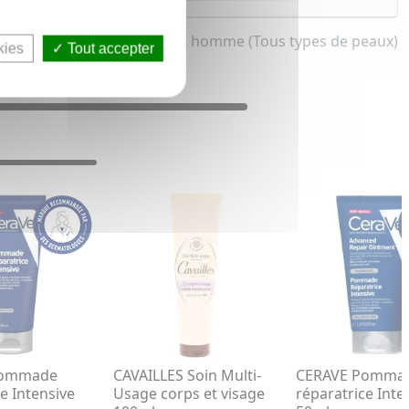
 multi-usage pour femme et homme (Tous types de peaux)
kies
Tout accepter
Pommade
CAVAILLES Soin Multi-
CERAVE Pomma
e Intensive
Usage corps et visage
réparatrice Inte