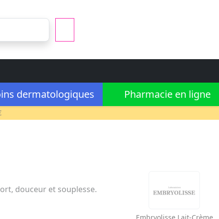
ins dermatologiques
Pharmacie en ligne
€
ort, douceur et souplesse.
Embryolisse
Lait-Crème