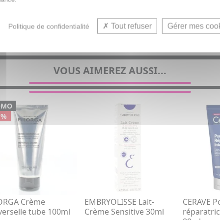
Soin
Tout refuser
Gérer mes coo
Politique de confidentialité
VOUS AIMEREZ AUSSI...
OMO
 %
ORGA Crème
EMBRYOLISSE Lait-
CERAVE 
verselle tube 100ml
Crème Sensitive 30ml
réparatric