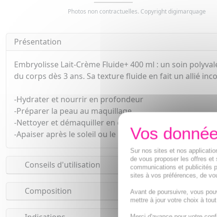
Photos non contractuelles. Copyright digimarquage
Présentation
Embryolisse Lait-Crème Fluide+ 400 ml : un soin polyvalen
du corps dès 3 ans. Sa texture fluide en fait un allié in
-Hydrater et nourrir en profondeur
-Préparer la peau au maquillage
-Nettoyer et démaquiller en douceur
-Apaiser après le soleil ou le rasage"
Sur nos sites et nos applicat
de vous proposer les offres et 
Conseils d'utilisation
communications et publicités p
sites à vos préférences, de vou
Composition
Avant de poursuivre, vous pou
mettre à jour votre choix à tou
Merci d'avance pour votre conf