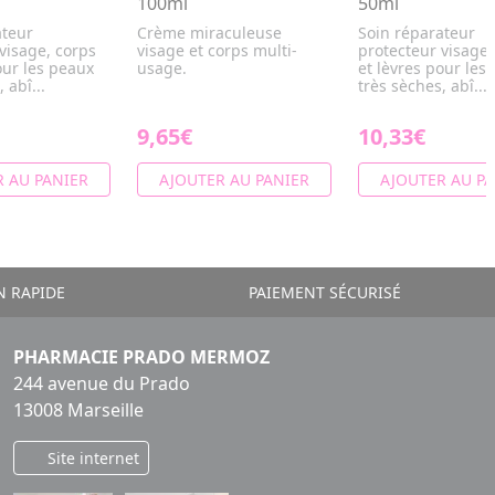
100ml
50ml
ateur
Crème miraculeuse
Soin réparateur
visage, corps
visage et corps multi-
protecteur visage,
our les peaux
usage.
et lèvres pour les
 abî...
très sèches, abî...
9,65€
10,33€
 AU PANIER
AJOUTER AU PANIER
AJOUTER AU PA
N RAPIDE
PAIEMENT SÉCURISÉ
PHARMACIE PRADO MERMOZ
244 avenue du Prado
13008 Marseille
Site internet