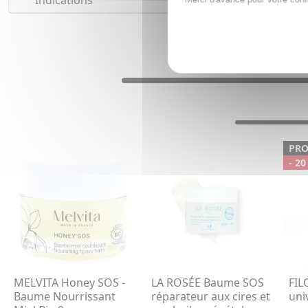
Indications
PR
- 20
MELVITA Honey SOS -
LA ROSÉE Baume SOS
FIL
Baume Nourrissant
réparateur aux cires et
uni