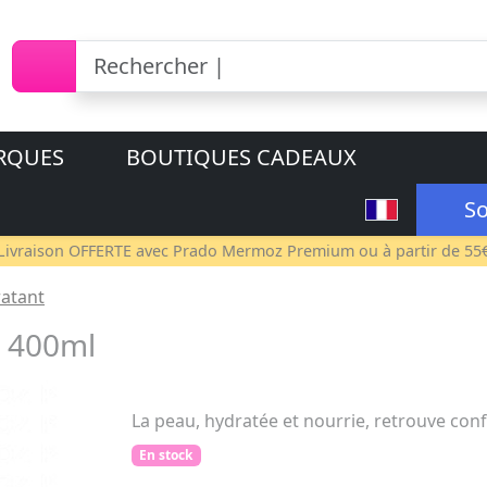
RQUES
BOUTIQUES CADEAUX
So
Livraison OFFERTE avec
Prado Mermoz Premium
ou à partir de 55
ratant
+ 400ml
La peau, hydratée et nourrie, retrouve conf
En stock