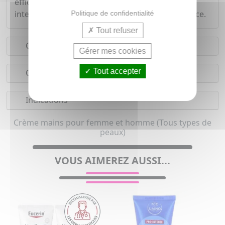
efficacement les mains sujettes à sécheresse
intense. Hydratante, restructurante et protectrice.
Politique de confidentialité
Tout refuser
Conseils d'utilisation
Gérer mes cookies
Tout accepter
Composition
Indications
Crème mains pour femme et homme (Tous types de
peaux)
VOUS AIMEREZ AUSSI...