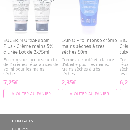
EUCERIN UreaRepair
LAINO Pro intense crème
BIO
Plus - Crème mains 5%
mains sèches à très
Crèm
d'urée Lot de 2x75ml
sèches 50ml
tube
Eucerin vous propose un lot
Crème au karité et à la cire
Crème
de 2 crèmes réparatrices de
d'abeille pour les mains.
répar
75 ml pour les mains
Mains sèches à très
sèche
sèche...
sèches....
les o
7,25€
2,35€
6,2
AJOUTER AU PANIER
AJOUTER AU PANIER
A
CONTACTS
LE BLOG