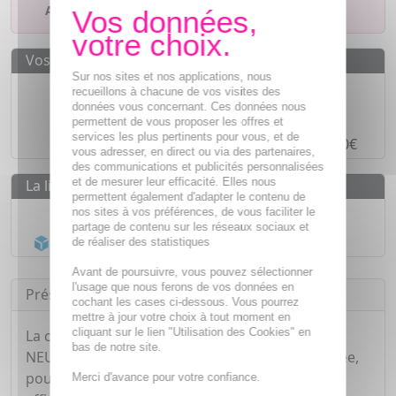
Ajouter à mes favoris
Vos avantages
Sur nos sites et nos applications, nous
Des prix
IMBATTABLES
recueillons à chacune de vos visites des
données vous concernant. Ces données nous
Paiement en ligne
SÉCURISÉ
permettent de vous proposer les offres et
services les plus pertinents pour vous, et de
Paiement en
4 fois sans frais
à partir de 30€
vous adresser, en direct ou via des partenaires,
des communications et publicités personnalisées
et de mesurer leur efficacité. Elles nous
La livraison
permettent également d'adapter le contenu de
Livraison gratuite dès
55€
nos sites à vos préférences, de vous faciliter le
partage de contenu sur les réseaux sociaux et
Acheminement Chronopost
en 24h*
de réaliser des statistiques
Avant de poursuivre, vous pouvez sélectionner
l'usage que nous ferons de vos données en
Présentation
cochant les cases ci-dessous. Vous pourrez
mettre à jour votre choix à tout moment en
cliquant sur le lien "Utilisation des Cookies" en
La crème non parfumée pour les mains
bas de notre site.
NEUTROGENA dispose d'une formule concentrée,
pour apaiser et protéger instantanément et
Merci d'avance pour votre confiance.