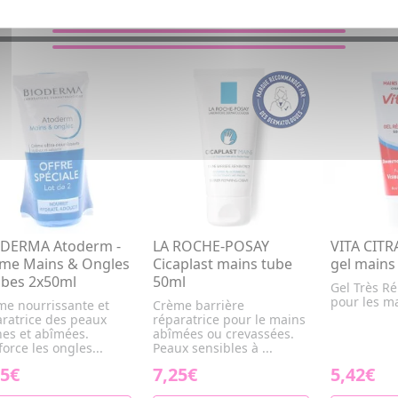
VOUS AIMEREZ AUSSI...
DERMA Atoderm -
LA ROCHE-POSAY
VITA CITR
me Mains & Ongles
Cicaplast mains tube
gel mains
ubes 2x50ml
50ml
Gel Très Ré
pour les m
me nourrissante et
Crème barrière
aratrice des peaux
réparatrice pour le mains
hes et abîmées.
abîmées ou crevassées.
orce les ongles...
Peaux sensibles à ...
25€
7,25€
5,42€