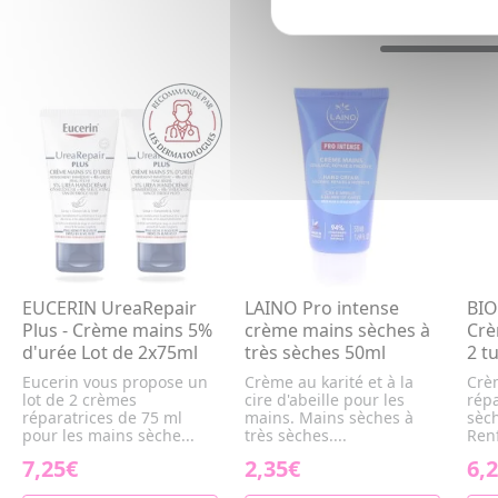
EUCERIN UreaRepair
LAINO Pro intense
BIO
Plus - Crème mains 5%
crème mains sèches à
Crè
d'urée Lot de 2x75ml
très sèches 50ml
2 t
Eucerin vous propose un
Crème au karité et à la
Crè
lot de 2 crèmes
cire d'abeille pour les
rép
réparatrices de 75 ml
mains. Mains sèches à
sèc
pour les mains sèche...
très sèches....
Renf
7,25€
2,35€
6,