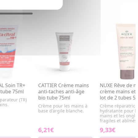
AL Soin TR+
CATTIER Crème mains
NUXE Rêve de m
 tube 75ml
anti-taches anti-âge
crème mains et 
bio tube 75ml
lot de 2 tubes 5
parateur (TR)
ains.
Crème pour les mains à
Crème réparatrice
base d'argile blanche.
hydratante pour l
mains et les ongle
fragiles et abîmés
6,21€
9,33€