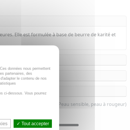
res. Elle est formulée à base de beurre de karité et
. Ces données nous permettent
des partenaires, des
 d'adapter le contenu de nos
atistiques
es ci-dessous. Vous pourrez
et homme (Peau sèche et Peau sensible, peau à rougeur)
kies
Tout accepter