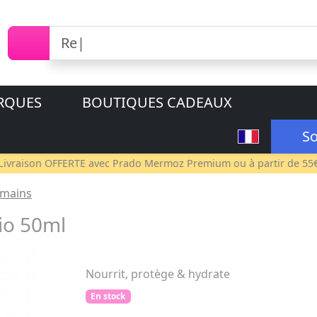
RQUES
BOUTIQUES CADEAUX
So
Livraison OFFERTE avec
Prado Mermoz Premium
ou à partir de 55
 mains
o 50ml
Nourrit, protège & hydrate
En stock