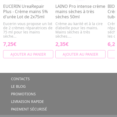
EUCERIN UreaRepair
LAINO Pro intense crème
BIO
Plus - Crème mains 5%
mains sèches à très
Crèm
d'urée Lot de 2x75ml
sèches 50ml
tube
Eucerin vous propose un lot
Crème au karité et à la cire
Crème
de 2 crèmes réparatrices de
d'abeille pour les mains.
répar
75 ml pour les mains
Mains sèches à très
sèche
sèche...
sèches....
les o
7,25€
2,35€
6,2
AJOUTER AU PANIER
AJOUTER AU PANIER
A
CONTACTS
LE BLOG
PROMOTIONS
LIVRAISON RAPIDE
PAIEMENT SÉCURISÉ