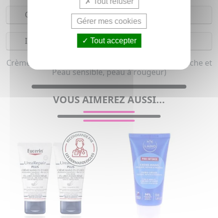
Tout refuser
Composition
Gérer mes cookies
Indications
Tout accepter
Crème mains bio pour femme et homme (Peau sèche et
Peau sensible, peau à rougeur)
VOUS AIMEREZ AUSSI...