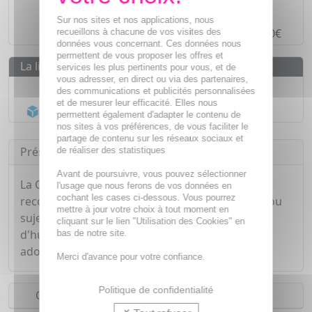
Paiement en ligne
SÉCURISÉ
Sur nos sites et nos applications, nous
Paiement en
4 fois sans frais
à partir de 30€
recueillons à chacune de vos visites des
données vous concernant. Ces données nous
permettent de vous proposer les offres et
La livraison
services les plus pertinents pour vous, et de
vous adresser, en direct ou via des partenaires,
Livraison gratuite dès
55€
des communications et publicités personnalisées
et de mesurer leur efficacité. Elles nous
Acheminement Chronopost
en 24h*
permettent également d'adapter le contenu de
nos sites à vos préférences, de vous faciliter le
partage de contenu sur les réseaux sociaux et
Présentation
de réaliser des statistiques
Avant de poursuivre, vous pouvez sélectionner
La Crème Mains Bio Amande est un soin
l'usage que nous ferons de vos données en
cochant les cases ci-dessous. Vous pourrez
recommandé pour les peaux sèches, sensibles ou
mettre à jour votre choix à tout moment en
sujettes aux irritations. Elle est formulée à base
cliquant sur le lien "Utilisation des Cookies" en
d'huile d'amande douce et elle nourrit, hydrate,
bas de notre site.
adoucit et apaise la peau.
Merci d'avance pour votre confiance.
Politique de confidentialité
Conseils d'utilisation