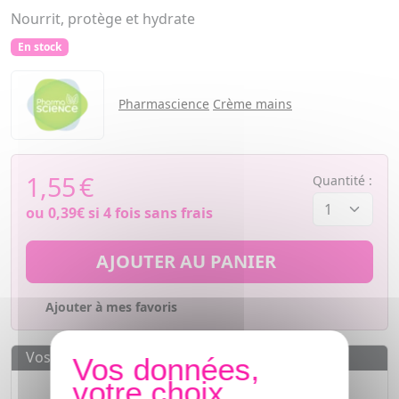
Nourrit, protège et hydrate
En stock
Pharmascience
Crème mains
1,55
€
Quantité :
ou
0,39€
si 4 fois sans frais
AJOUTER AU PANIER
Ajouter à mes favoris
Vos avantages
Des prix
IMBATTABLES