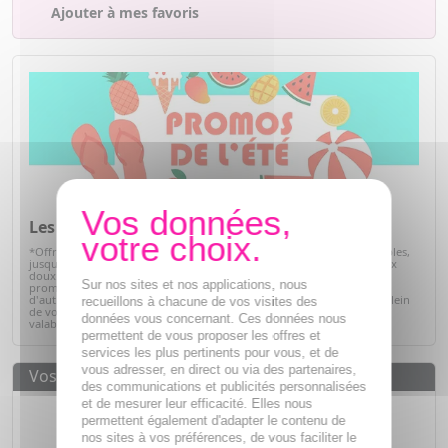
Ajouter à mes favoris
Les promos de l'été*
*Offre valables sur articles signalés, dans la limite des stocks disponibles,
jusqu'au 31/08/2026. Profitez de l'été pour prendre soin de vous à prix
doux. Retrouvez une sélection de produits de parapharmacie en
Sur nos sites et nos applications, nous
promotion : soins solaires, hydratation, bien-être, hygiène et bien
d'autres essentiels du quotidien. C'est le moment idéal pour faire le plein
recueillons à chacune de vos visites des
de vos produits préférés tout en réalisant de belles économies. Offre
données vous concernant. Ces données nous
valable dans la limite des stocks disponibles.
Voir la sélection
permettent de vous proposer les offres et
services les plus pertinents pour vous, et de
vous adresser, en direct ou via des partenaires,
Vos avantages
des communications et publicités personnalisées
et de mesurer leur efficacité. Elles nous
Des prix
IMBATTABLES
permettent également d'adapter le contenu de
Paiement en ligne
SÉCURISÉ
nos sites à vos préférences, de vous faciliter le