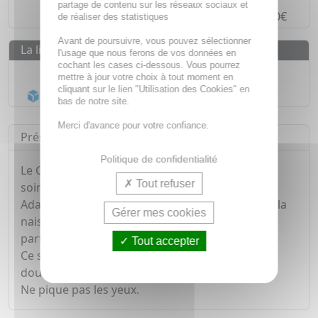
partage de contenu sur les réseaux sociaux et
Paiement en
4 fois sans frais
à partir de 30€
de réaliser des statistiques
Avant de poursuivre, vous pouvez sélectionner
La livraison
l'usage que nous ferons de vos données en
cochant les cases ci-dessous. Vous pourrez
Livraison gratuite dès
55€
mettre à jour votre choix à tout moment en
cliquant sur le lien "Utilisation des Cookies" en
Acheminement Chronopost
en 24h*
bas de notre site.
Merci d'avance pour votre confiance.
Présentation
Politique de confidentialité
Le Gel Lavant Doux Sans Parfum Weleda est un
Tout refuser
soin 2-en-1 pour le corps et les cheveux.
Adaptée à toute la famille et aux tout-petits dès la
Gérer mes cookies
naissance, sa formule est sans alcool et sans
parfum.
Tout accepter
Ce soin lavant nettoie la peau et les cheveux en
douceur et les laisse doux et souples.
Ne pique pas les yeux.