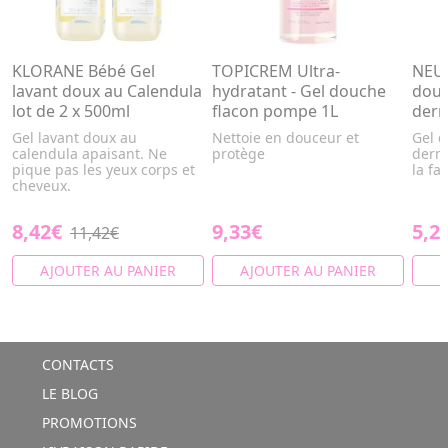
KLORANE Bébé Gel
TOPICREM Ultra-
NEU
lavant doux au Calendula
hydratant - Gel douche
douc
lot de 2 x 500ml
flacon pompe 1L
derm
Gel lavant doux au
Nettoie en douceur et
Gel d
calendula apaisant. Ne
protège
dermo
pique pas les yeux corps et
la fa
cheveux.
8,42€
9,33€
5,2
11,42€
AJOUTER AU PANIER
AJOUTER AU PANIER
A
CONTACTS
LE BLOG
PROMOTIONS