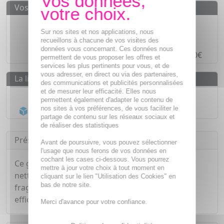
Vos avantages
Des prix
IMBATTABLES
Sur nos sites et nos applications, nous
Paiement en ligne
SÉCURISÉ
recueillons à chacune de vos visites des
données vous concernant. Ces données nous
Paiement en
4 fois sans frais
à partir de 30€
permettent de vous proposer les offres et
services les plus pertinents pour vous, et de
vous adresser, en direct ou via des partenaires,
La livraison
des communications et publicités personnalisées
et de mesurer leur efficacité. Elles nous
Livraison gratuite dès
55€
permettent également d'adapter le contenu de
nos sites à vos préférences, de vous faciliter le
Acheminement Chronopost
en 24h*
partage de contenu sur les réseaux sociaux et
de réaliser des statistiques
Présentation
Avant de poursuivre, vous pouvez sélectionner
l'usage que nous ferons de vos données en
cochant les cases ci-dessous. Vous pourrez
Ce gel moussant à été spécialement conçu pour
mettre à jour votre choix à tout moment en
nettoyer délicatement les zones irritées ou
cliquant sur le lien "Utilisation des Cookies" en
bas de notre site.
fragilisée. Sa formule moussant douce nettoie
efficacement la peau sans la dessécher.
Merci d'avance pour votre confiance.