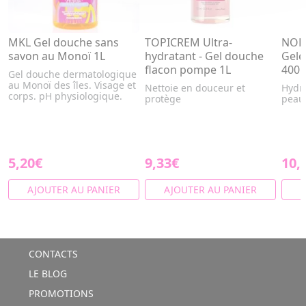
MKL Gel douche sans
TOPICREM Ultra-
NORE
savon au Monoï 1L
hydratant - Gel douche
Gelé
flacon pompe 1L
400
Gel douche dermatologique
au Monoï des îles. Visage et
Nettoie en douceur et
Hydra
corps. pH physiologique.
protège
peaux
5,20€
9,33€
10,
AJOUTER AU PANIER
AJOUTER AU PANIER
A
CONTACTS
LE BLOG
PROMOTIONS