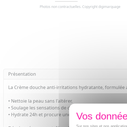
Photos non contractuelles. Copyright digimarquage
Présentation
La Crème douche anti-irritations hydratante, formulée
• Nettoie la peau sans l'altérer.
• Soulage les sensations de démangeaisons et les irrita
• Hydrate 24h et procure une sensation durable de répa
Sur nos sites et nos applicat