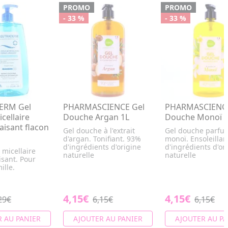
PROMO
PROMO
- 33 %
- 33 %
ERM Gel
PHARMASCIENCE Gel
PHARMASCIENCE
cellaire
Douche Argan 1L
Douche Monoï 
isant flacon
Gel douche à l'extrait
Gel douche parfu
d'argan. Tonifiant. 93%
monoï. Ensoleillan
d'ingrédients d'origine
d'ingrédients d'or
 micellaire
naturelle
naturelle
sant. Pour
mille.
4,15€
4,15€
29€
6,15€
6,15€
 AU PANIER
AJOUTER AU PANIER
AJOUTER AU PA