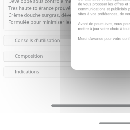
Développé sous contrôle médical et testée cliniquemen
de vous proposer les offres et 
Très haute tolérance prouvée sous contrôle dermatolo
communications et publicités p
sites à vos préférences, de vou
Crème douche surgras, développée sans parfum et san
Formulée pour minimiser les risques d'allergies.
Avant de poursuivre, vous pou
mettre à jour votre choix à tou
Merci d'avance pour votre conf
Conseils d'utilisation
Composition
Indications