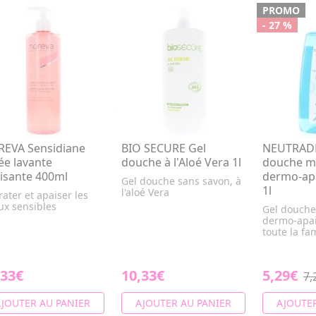
PROMO
- 27 %
EVA Sensidiane
BIO SECURE Gel
NEUTRAD
ée lavante
douche à l'Aloé Vera 1l
douche mi
isante 400ml
dermo-apa
Gel douche sans savon, à
1l
l'aloé Vera
ater et apaiser les
ux sensibles
Gel douche
dermo-apai
toute la fa
,33€
10,33€
5,29€
7,
JOUTER AU PANIER
AJOUTER AU PANIER
AJOUTER