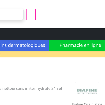
ins dermatologiques
Pharmacie en ligne
€
nettoie sans irriter, hydrate 24h et
Biafine
Cica biafine