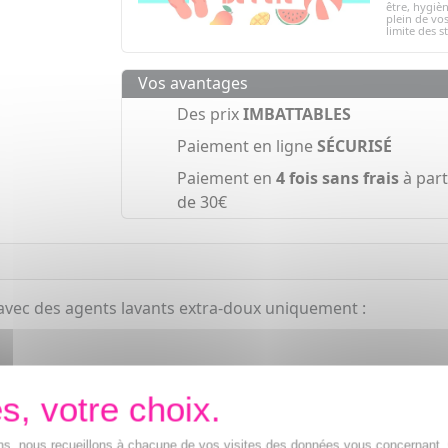
être, hygièn
plein de vos
limite des s
Vos avantages
Des prix
IMBATTABLES
Paiement en ligne
SÉCURISÉ
Paiement en
4 fois sans frais
à part
de 30€
 avec des agents lavants extra-doux uniquement :
tions.
ration.
ions, nous recueillons à chacune de vos visites des données vous concernant