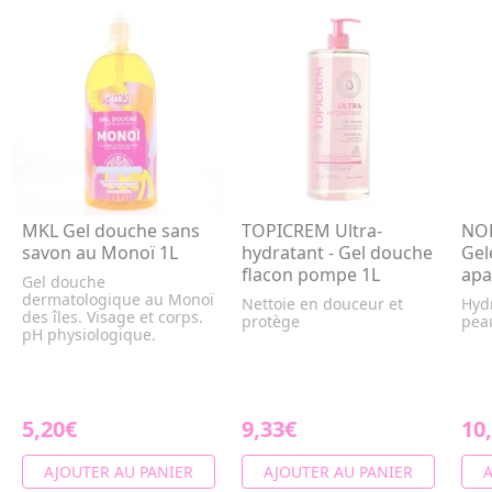
MKL Gel douche sans
TOPICREM Ultra-
NOR
savon au Monoï 1L
hydratant - Gel douche
Gel
flacon pompe 1L
apa
Gel douche
dermatologique au Monoï
Nettoie en douceur et
Hydr
des îles. Visage et corps.
protège
pea
pH physiologique.
5,20€
9,33€
10
AJOUTER AU PANIER
AJOUTER AU PANIER
A