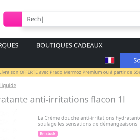
RQUES
BOUTIQUES CADEAUX
So
Livraison OFFERTE avec
Prado Mermoz Premium
ou à partir de 55
liquide
ante anti-irritations flacon 1l
La Crème douche anti-irritations hydratante 
soulage les sensations de démangeaisons
En stock