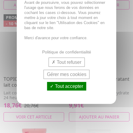
Avant de poursuivre, vous pouvez sélectionner
AJOUTER AU PANIER
AJOUTER AU PANIER
l'usage que nous ferons de vos données en
cochant les cases ci-dessous. Vous pourrez
PROMO
mettre à jour votre choix à tout moment en
cliquant sur le lien "Utilisation des Cookies" en
- 10 %
bas de notre site.
Merci d'avance pour votre confiance.
Politique de confidentialité
Tout refuser
Gérer mes cookies
TOPICREM Ultra-hydratant
TOPICREM Ultra Hydratant
lait corps lot 2 x 500ml
- Lait de Douche 1l
Tout accepter
Lait corporel ultra-hydratant
Nettoie en douceur et hydrate
24 heures
intensément
18,76€
9,91€
20,76€
VOIR CET ARTICLE
AJOUTER AU PANIER