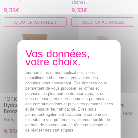
sèches.
9,33€
9,33€
AJOUTER AU PANIER
AJOUTER AU PANIER
Sur nos sites et nos applications, nous
recueillons à chacune de vos visites des
données vous concernant. Ces données nous
permettent de vous proposer les offres et
services les plus pertinents pour vous, et de
TOPICREM Ultra-
TOPICREM Ultra-
vous adresser, en direct ou via des partenaires,
Hydratant - Gel Auto-
des communications et publicités personnalisées
Hydratant Sérum 30ml
et de mesurer leur efficacité. Elles nous
Bronzant Progessif 200ml
Sérum ultra-hydratant visage
permettent également d'adapter le contenu de
pour peaux sensibles et
Hâle, sublime, hydrate
nos sites à vos préférences, de vous faciliter le
déshydratées.
partage de contenu sur les réseaux sociaux et
9,33€
15,54€
de réaliser des statistiques