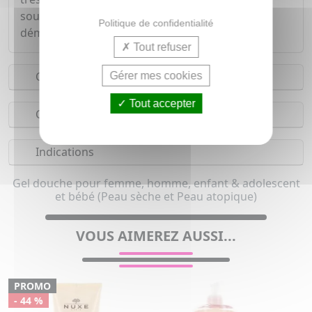
soulage les sensations d'irritations et de
Politique de confidentialité
démangeaisons.
Tout refuser
Conseils d'utilisation
Gérer mes cookies
Tout accepter
Composition
Indications
Gel douche pour femme, homme, enfant & adolescent
et bébé (Peau sèche et Peau atopique)
VOUS AIMEREZ AUSSI...
PROMO
- 44 %