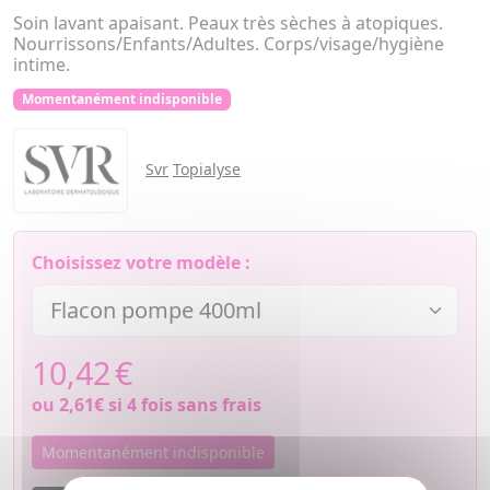
Soin lavant apaisant. Peaux très sèches à atopiques.
Nourrissons/Enfants/Adultes. Corps/visage/hygiène
intime.
Momentanément indisponible
Svr
Topialyse
Choisissez votre modèle :
10,42
€
ou
2,61€
si 4 fois sans frais
Momentanément indisponible