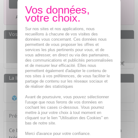
M'avertir dès que le produit sera disponible
Ajouter à mes favoris
Sur nos sites et nos applications, nous
Vos avantages
recueillons à chacune de vos visites des
données vous concernant. Ces données nous
Des prix
IMBATTABLES
permettent de vous proposer les offres et
services les plus pertinents pour vous, et de
Paiement en ligne
SÉCURISÉ
vous adresser, en direct ou via des partenaires,
des communications et publicités personnalisées
Paiement en
4 fois sans frais
à partir de 30€
et de mesurer leur efficacité. Elles nous
permettent également d'adapter le contenu de
nos sites à vos préférences, de vous faciliter le
La livraison
partage de contenu sur les réseaux sociaux et
de réaliser des statistiques
Livraison gratuite dès
55€
Acheminement Chronopost
en 24h*
Avant de poursuivre, vous pouvez sélectionner
l'usage que nous ferons de vos données en
cochant les cases ci-dessous. Vous pourrez
mettre à jour votre choix à tout moment en
Présentation
cliquant sur le lien "Utilisation des Cookies" en
bas de notre site.
Ce baume nettoie sans dessécher les peaux déjà
Merci d'avance pour votre confiance.
très sèches à atopiques, il hydrate la peau et