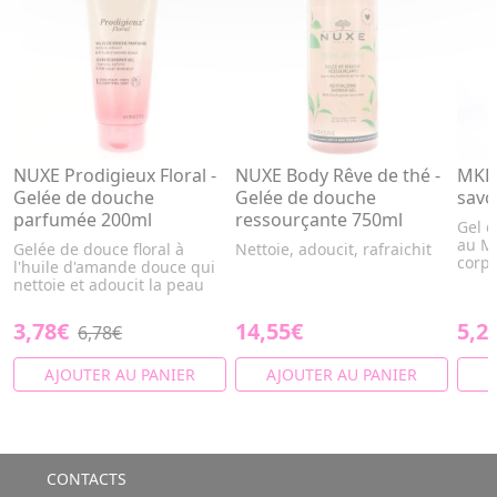
NUXE Prodigieux Floral -
NUXE Body Rêve de thé -
MKL 
Gelée de douche
Gelée de douche
savo
parfumée 200ml
ressourçante 750ml
Gel 
au Mo
Gelée de douce floral à
Nettoie, adoucit, rafraichit
corps
l'huile d'amande douce qui
nettoie et adoucit la peau
3,78€
14,55€
5,2
6,78€
AJOUTER AU PANIER
AJOUTER AU PANIER
A
CONTACTS