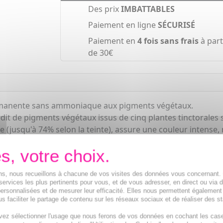
Des prix
IMBATTABLES
Paiement en ligne
SÉCURISÉ
Paiement en
4 fois sans frais
à part
de 30€
ermanente sans ammoniaque aux pigments végétaux.
t de pigments végétaux issus de cinq plantes tinctorales 
(jusqu'à 74% selon la teinte), assure une couleur intense, 
t couvre 100% des cheveux blancs dès la 1ère application.
con de lait révélateur 50 ml, 1 tube de masque protecteur 12
ions, nous recueillons à chacune de vos visites des données vous concernant
services les plus pertinents pour vous, et de vous adresser, en direct ou via 
ersonnalisées et de mesurer leur efficacité. Elles nous permettent également
s faciliter le partage de contenu sur les réseaux sociaux et de réaliser des st
vez sélectionner l'usage que nous ferons de vos données en cochant les cas