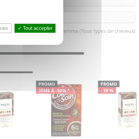
kies
Tout accepter
Les blonds pour femme (Tous types de cheveux)
PROMO
PROMO
2ÈME À -50% *
- 29 %