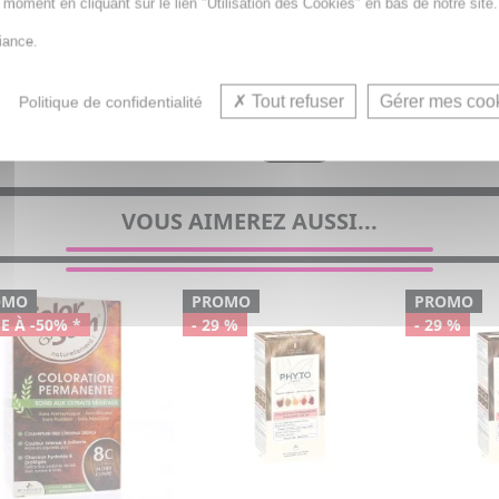
t moment en cliquant sur le lien "Utilisation des Cookies" en bas de notre site.
iance.
Tout refuser
Gérer mes coo
Politique de confidentialité
VOUS AIMEREZ AUSSI...
OMO
PROMO
PROMO
E À -50% *
- 29 %
- 29 %