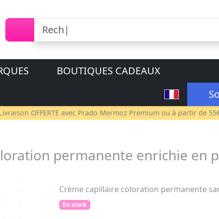
RQUES
BOUTIQUES CADEAUX
So
Livraison OFFERTE avec
Prado Mermoz Premium
ou à partir de 55
loration permanente enrichie en 
Crème capillaire coloration permanente s
En stock