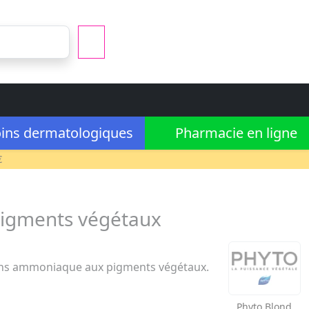
ins dermatologiques
Pharmacie en ligne
€
pigments végétaux
ans ammoniaque aux pigments végétaux.
Phyto
Blond