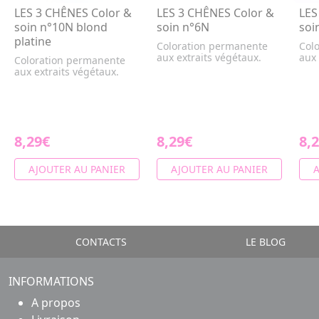
LES 3 CHÊNES Color &
LES 3 CHÊNES Color &
LES
soin n°10N blond
soin n°6N
soi
platine
Coloration permanente
Col
aux extraits végétaux.
aux 
Coloration permanente
aux extraits végétaux.
8,29€
8,29€
8,
AJOUTER AU PANIER
AJOUTER AU PANIER
A
CONTACTS
LE BLOG
INFORMATIONS
A propos