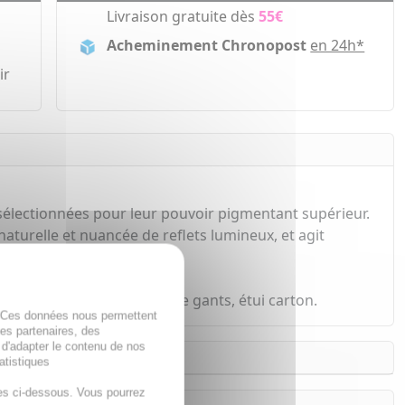
Livraison gratuite dès
55€
Acheminement Chronopost
en 24h*
ir
sélectionnées pour leur pouvoir pigmentant supérieur.
naturelle et nuancée de reflets lumineux, et agit
 ml, 1 notice et 1 paire de gants, étui carton.
. Ces données nous permettent
des partenaires, des
 d'adapter le contenu de nos
atistiques
es ci-dessous. Vous pourrez