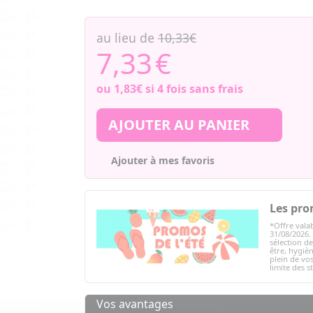
au lieu de
10,33€
7,33
€
ou
1,83€
si 4 fois sans frais
AJOUTER AU PANIER
Ajouter à mes favoris
Les pro
*Offre valab
31/08/2026.
sélection d
être, hygièn
plein de vos
limite des s
Vos avantages