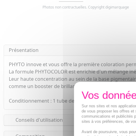
Photos non contractuelles. Copyright digimarquage
Présentation
PHYTO innove et vous offre la première coloration p
La formule PHYTOCOLOR est enrichie d'un mélange inédi
Leur haute concentration au sein de la base pigmentaire 
comme un booster de brillance. Elle ne s'estompe pas e
Conditionnement : 1 tube de crème colorante 50 ml, 1 fla
Sur nos sites et nos applicat
de vous proposer les offres et 
communications et publicités p
Conseils d'utilisation
sites à vos préférences, de vou
Avant de poursuivre, vous pou