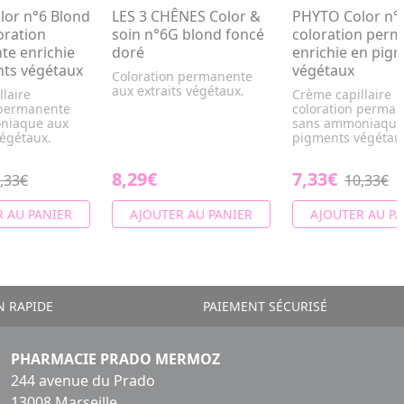
or n°6 Blond
LES 3 CHÊNES Color &
PHYTO Color n°
oration
soin n°6G blond foncé
coloration per
e enrichie
doré
enrichie en pig
ts végétaux
végétaux
Coloration permanente
aux extraits végétaux.
laire
Crème capillaire
 permanente
coloration perma
niaque aux
sans ammoniaque
égétaux.
pigments végétau
8,29€
7,33€
,33€
10,33€
 AU PANIER
AJOUTER AU PANIER
AJOUTER AU PA
N RAPIDE
PAIEMENT SÉCURISÉ
PHARMACIE PRADO MERMOZ
244 avenue du Prado
13008 Marseille