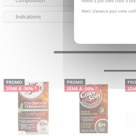
Composition
mettre à jour votre choix à tou
Merci d'avance pour votre conf
Indications
PROMO
PROMO
PR
2ÈME À -50% *
2ÈME À -50% *
2ÈM