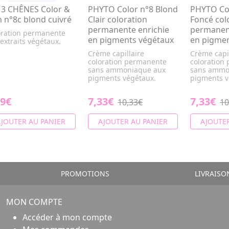
 3 CHÊNES Color &
PHYTO Color n°8 Blond
PHYTO Col
n n°8c blond cuivré
Clair coloration
Foncé col
permanente enrichie
permanent
oration permanente
en pigments végétaux
en pigmen
extraits végétaux.
Crème capillaire
Crème capil
coloration permanente
coloration
sans ammoniaque aux
sans ammo
pigments végétaux.
pigments v
29€
7,33€
7,33€
10,33€
10
JOUTER AU PANIER
AJOUTER AU PANIER
AJOUTER
PROMOTIONS
LIVRAISO
MON COMPTE
Accéder à mon compte